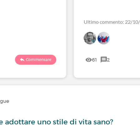
Ultimo commento: 22/10
61
2
Commentare
ngue
 adottare uno stile di vita sano?