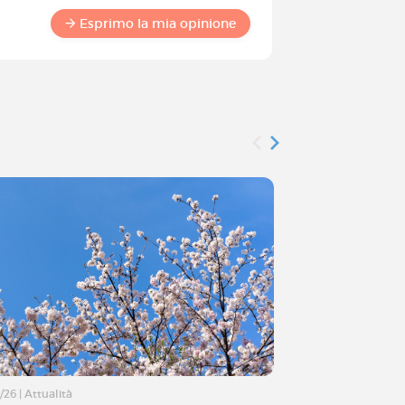
Diventa 
Esprimo la mia opinione
commun
/26
|
Attualità
25/04/26
|
Attualità