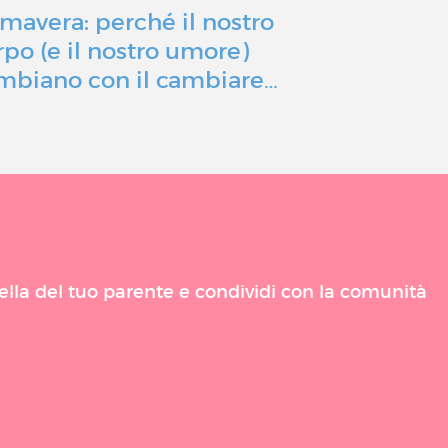
imavera: perché il nostro
Adrenalina
rpo (e il nostro umore)
ormone fo
mbiano con il cambiare…
stress e l
uella del tuo parente e condividi con la comunità