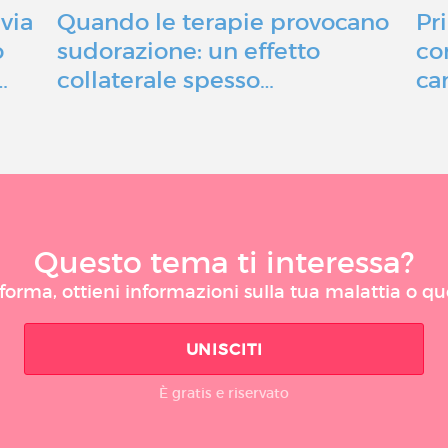
via
Quando le terapie provocano
Pr
o
sudorazione: un effetto
co
…
collaterale spesso…
ca
Questo tema ti interessa?
taforma, ottieni informazioni sulla tua malattia o q
UNISCITI
È gratis e riservato