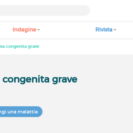
Indagine
Rivista
ia congenita grave
congenita grave
gi una malattia