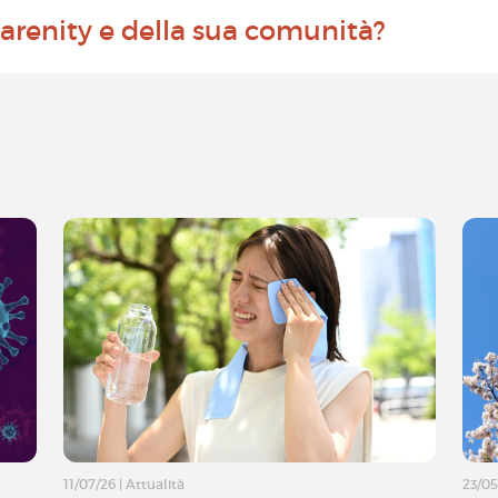
arenity e della sua comunità?
11/07/26
|
Attualità
23/05