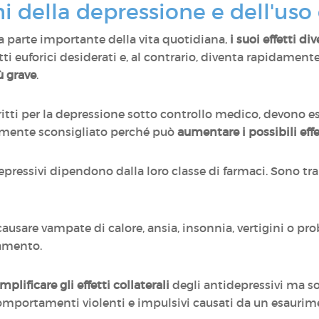
hi della depressione e dell'uso 
a parte importante della vita quotidiana,
i suoi effetti d
ffetti euforici desiderati e, al contrario, diventa rapidame
ù grave
.
scritti per la depressione sotto controllo medico, devono 
rtemente sconsigliato perché può
aumentare i possibili effe
tidepressivi dipendono dalla loro classe di farmaci. Sono t
ausare vampate di calore, ansia, insonnia, vertigini o pr
ttamento.
plificare gli effetti collaterali
degli antidepressivi ma s
 comportamenti violenti e impulsivi causati da un esauri