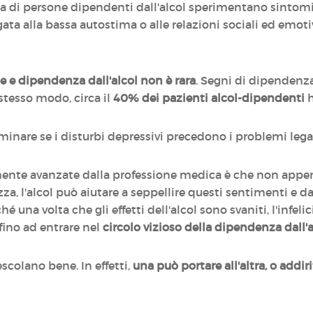
a di persone dipendenti dall'alcol sperimentano sintomi 
ata alla bassa autostima o alle relazioni sociali ed emotive
 e dipendenza dall'alcol non è rara
. Segni di dipendenza
 stesso modo, circa il
40% dei pazienti alcol-dipendenti
rminare se i disturbi depressivi precedono i problemi legati
mente avanzate dalla professione medica è che non appen
tezza, l'alcol può aiutare a seppellire questi sentimenti e 
una volta che gli effetti dell'alcol sono svaniti, l'infelic
 fino ad entrare nel
circolo vizioso della dipendenza dall'a
colano bene. In effetti,
una può portare all'altra, o addir