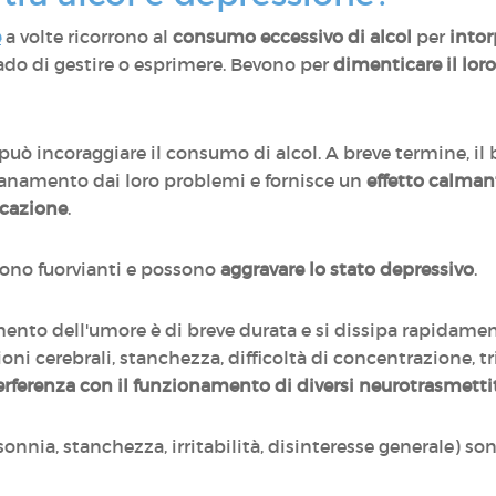
e
a volte ricorrono al
consumo eccessivo di alcol
per
intor
ado di gestire o esprimere. Bevono per
dimenticare il lor
.
e può incoraggiare il consumo di alcol. A breve termine, il
ntanamento dai loro problemi e fornisce un
effetto calmant
icazione
.
 sono fuorvianti e possono
aggravare lo stato depressivo
.
mento dell'umore è di breve durata e si dissipa rapidament
ioni cerebrali, stanchezza, difficoltà di concentrazione, tr
erferenza con il funzionamento di diversi neurotrasmetti
onnia, stanchezza, irritabilità, disinteresse generale) son