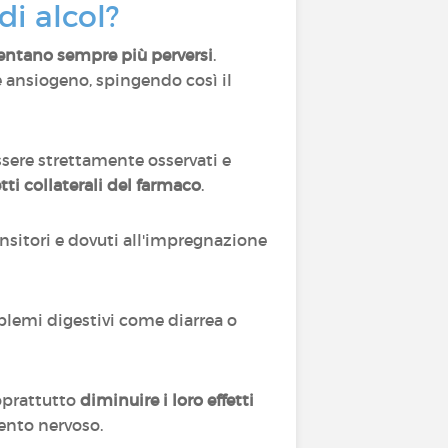
di alcol?
iventano sempre più perversi
.
nte ansiogeno, spingendo così il
essere strettamente osservati e
tti collaterali del farmaco
.
ransitori e dovuti all'impregnazione
oblemi digestivi come diarrea o
oprattutto
diminuire i loro effetti
mento nervoso.