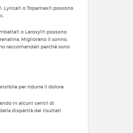
n®, Lyrica® o Topamax® possono
cc.
ymbalta® o Laroxyl® p
ossono
renalina. Migliorano il sonno,
n sono raccomandati perché sono
sibile per ridurre il dolore.
ando in alcuni centri di
ella disparità dei risultati