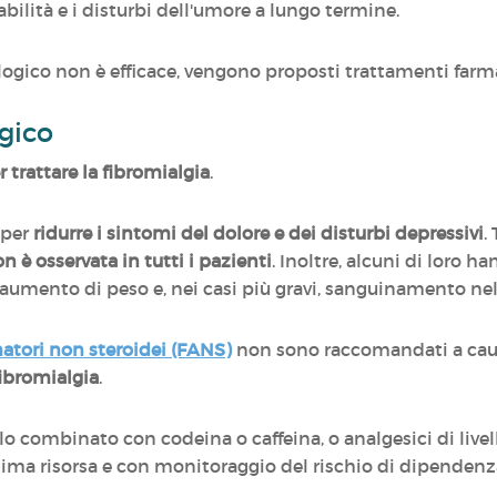
sabilità e i disturbi dell'umore a lungo termine.
logico non è efficace, vengono proposti trattamenti farm
gico
 trattare la fibromialgia
.
 per
ridurre i sintomi del dolore e dei disturbi depressivi
.
on è osservata in tutti i pazienti
. Inoltre, alcuni di loro h
 aumento di peso e, nei casi più gravi, sanguinamento ne
atori non steroidei (FANS)
non sono raccomandati a caus
fibromialgia
.
o combinato con codeina o caffeina, o analgesici di livel
ltima risorsa e con monitoraggio del rischio di dipendenz