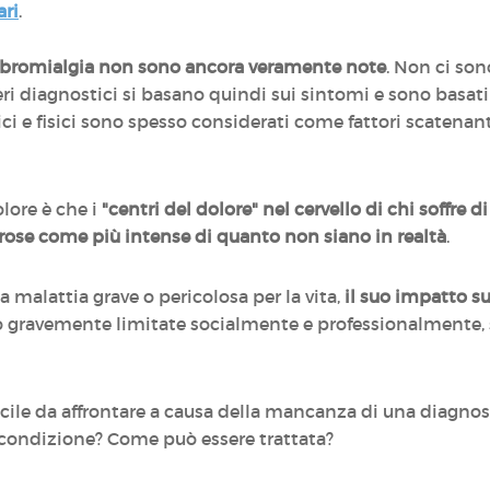
ari
.
 fibromialgia non sono ancora veramente note
. Non ci son
iteri diagnostici si basano quindi sui sintomi e sono basat
gici e fisici sono spesso considerati come fattori scatenanti
olore è che i
"centri del dolore" nel cervello di chi soffre
rose come più intense di quanto non siano in realtà
.
 malattia grave o pericolosa per la vita,
il suo impatto su
o gravemente limitate socialmente e professionalmente, s
ficile da affrontare a causa della mancanza di una diagno
 condizione? Come può essere trattata?