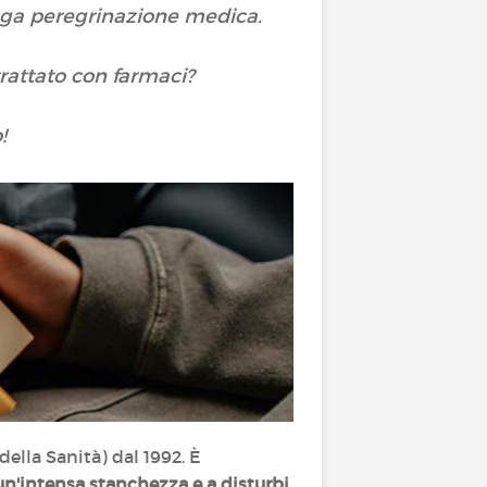
lunga peregrinazione medica.
trattato con farmaci?
o!
ella Sanità) dal 1992. È
un'intensa stanchezza e a disturbi