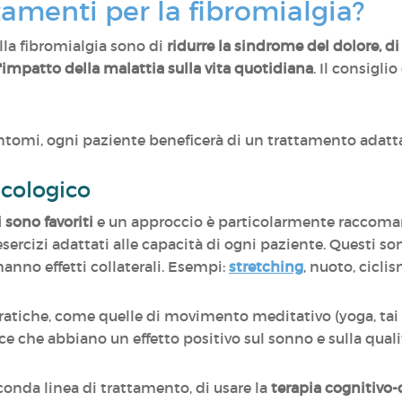
ttamenti per la fibromialgia?
lla fibromialgia sono di
ridurre la sindrome del dolore, di 
 l'impatto della malattia sulla vita quotidiana
. Il consigli
intomi, ogni paziente beneficerà di un trattamento adatt
acologico
 sono favoriti
e un approccio è particolarmente raccoman
esercizi adattati alle capacità di ogni paziente. Questi son
nno effetti collaterali. Esempi:
stretching
, nuoto, ciclism
tiche, come quelle di movimento meditativo (yoga, tai ch
ce che abbiano un effetto positivo sul sonno e sulla qualit
nda linea di trattamento, di usare la
terapia cognitivo