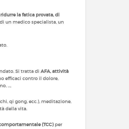
ridurre la fatica provata, di
o di un medico specialista, un
ato.
dato. Si tratta di
AFA, attività
o efficaci contro il dolore,
o, ...,
i, qi gong, ecc.), meditazione,
à della vita.
-comportamentale (TCC)
per