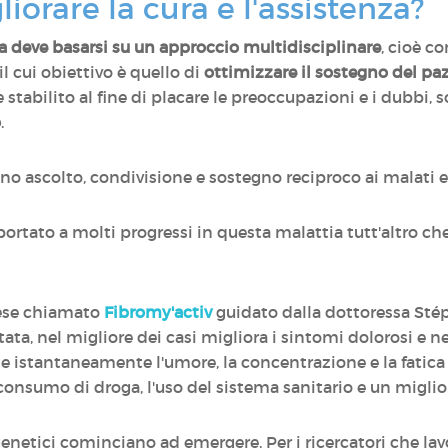
iorare la cura e l'assistenza?
ia deve basarsi su un approccio multidisciplinare
, cioè c
il cui obiettivo è quello di
ottimizzare il sostegno del pa
e stabilito al fine di placare le preoccupazioni e i dubbi,
o
.
ono ascolto, condivisione e sostegno reciproco ai malat
 portato a molti progressi in questa malattia tutt'altro ch
cese chiamato
Fibromy'activ
guidato dalla dottoressa St
attata, nel migliore dei casi migliora i sintomi dolorosi e 
e istantaneamente l'umore, la concentrazione e la fatica a
onsumo di droga, l'uso del sistema sanitario e un miglior
 genetici cominciano ad emergere. Per i ricercatori che l