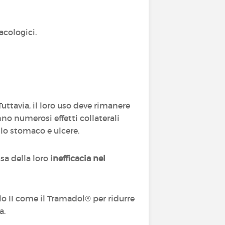
acologici.
 Tuttavia, il loro uso deve rimanere
anno numerosi effetti collaterali
llo stomaco e ulcere.
a della loro
inefficacia nel
lo II come il Tramadol® per ridurre
a.