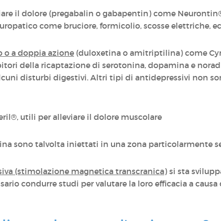
viare il dolore (pregabalin o gabapentin) come Neuronti
neuropatico come bruciore, formicolio, scosse elettriche, e
o o a doppia azione
(duloxetina o amitriptilina) come C
nibitori della ricaptazione di serotonina, dopamina e norad
alcuni disturbi digestivi. Altri tipi di antidepressivi no
il®, utili per alleviare il dolore muscolare
na sono talvolta iniettati in una zona particolarmente sen
iva (stimolazione magnetica transcranica)
si sta svilupp
rio condurre studi per valutare la loro efficacia a causa d