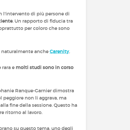
on l'intervento di più persone di
ziente
. Un rapporto di fiducia tra
 soprattutto per coloro che sono
i e naturalmente anche
Carenity
.
e rara e
molti studi sono in corso
éphanie Ranque-Garnier dimostra
nel peggiore non li aggrava, ma
lla fine della sessione. Questo ha
e ritorno al lavoro.
avorano su questo tema, uno degli