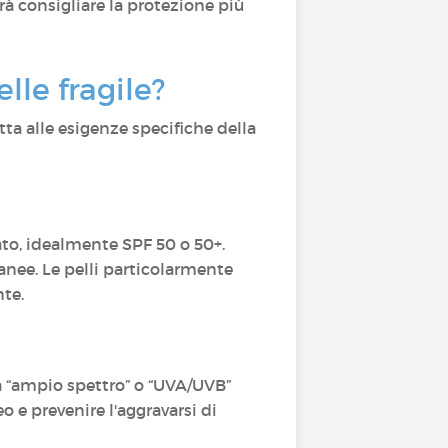
rà consigliare la protezione più
lle fragile?
tta alle esigenze specifiche della
ato, idealmente SPF 50 o 50+.
tanee. Le pelli particolarmente
nte.
a “ampio spettro” o “UVA/UVB”
 e prevenire l'aggravarsi di