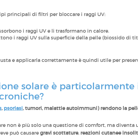
i principali di filtri per bloccare i raggi UV:
sorbono i raggi UV e li trasformano in calore.
ttono i raggi UV sulla superficie della pelle (biossido di tit
iusta e applicarla correttamente è quindi utile per preserv
ione solare è particolarmente
 croniche?
s
,
psoriasi
, tumori, malattie autoimmuni) rendono la pelle
lare non è più solo una questione di comfort, ma diventa 
reve può causare
gravi scottature
,
reazioni cutanee insoli