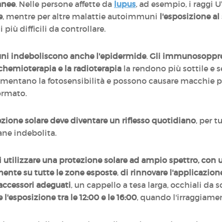
anee
. Nelle persone affette da
lupus
, ad esempio, i raggi
e
, mentre per altre malattie autoimmuni
l'esposizione al
più difficili da controllare.
ni indeboliscono anche l'epidermide
.
Gli immunosoppre
chemioterapia e la radioterapia
la rendono più sottile e s
umentano la fotosensibilità e possono causare macchie pig
ormato.
ezione solare deve diventare un riflesso quotidiano
, per 
ane indebolita.
tilizzare una protezione solare ad ampio spettro, con u
mente su tutte le zone esposte
,
di rinnovare l'applicazio
accessori adeguati
, un cappello a tesa larga, occhiali da s
e l'esposizione tra le 12:00 e le 16:00
, quando l'irraggiame