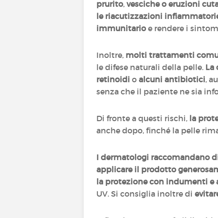
prurito
,
vesciche o eruzioni cut
le riacutizzazioni infiammatori
immunitario
e rendere i sintomi 
Inoltre,
molti trattamenti comu
le difese naturali della pelle.
La 
retinoidi
o
alcuni antibiotici
, a
senza che il paziente ne sia inf
Di fronte a questi rischi,
la prot
anche dopo, finché la pelle rim
I dermatologi raccomandano di u
applicare il prodotto generosa
la protezione con indumenti e 
UV. Si consiglia inoltre di
evitar