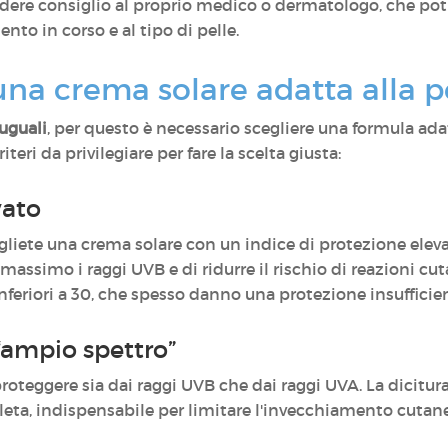
iedere consiglio al proprio medico o dermatologo, che pot
ento in corso e al tipo di pelle.
na crema solare adatta alla pe
 uguali
, per questo è necessario scegliere una formula ada
riteri da privilegiare per fare la scelta giusta:
vato
egliete una crema solare con un indice di protezione elev
assimo i raggi UVB e di ridurre il rischio di reazioni cu
nferiori a 30, che spesso danno una protezione insufficie
 “ampio spettro”
oteggere sia dai raggi UVB che dai raggi UVA. La dicitur
ta, indispensabile per limitare l'invecchiamento cutaneo