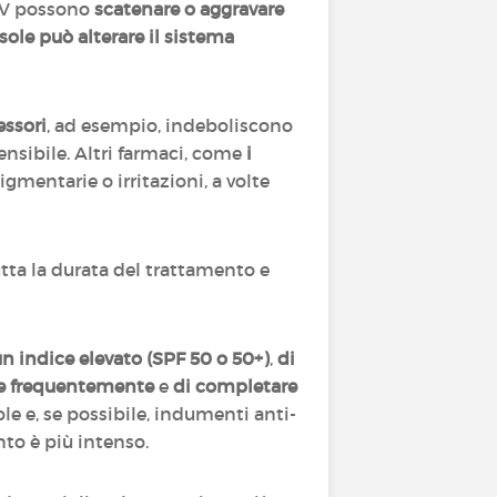
 UV possono
scatenare o aggravare
 sole può alterare il sistema
ssori
, ad esempio, indeboliscono
ensibile. Altri farmaci, come
i
mentarie o irritazioni, a volte
tutta la durata del trattamento e
n indice elevato (SPF 50 o 50+)
,
di
ne frequentemente
e
di completare
ole e, se possibile, indumenti anti-
nto è più intenso.