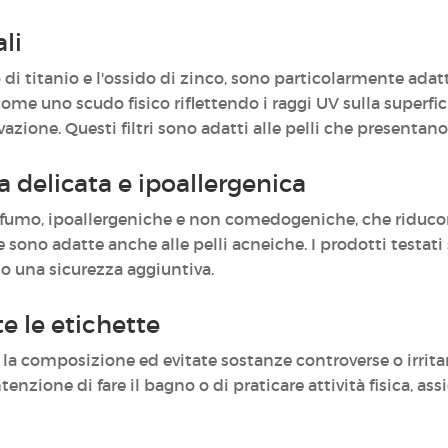
ali
o di titanio e l'ossido di zinco, sono particolarmente adatti 
ome uno scudo fisico riflettendo i raggi UV sulla superficie
zione. Questi filtri sono adatti alle pelli che presentano
 delicata e ipoallergenica
rofumo, ipoallergeniche e non comedogeniche, che riducon
e e sono adatte anche alle pelli acneiche. I prodotti testa
no una sicurezza aggiuntiva.
 le etichette
e la composizione ed evitate sostanze controverse o irrit
tenzione di fare il bagno o di praticare attività fisica, ass