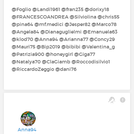
@Foglio‍ @Landi1961‍ @fran235‍ @dorixy18‍
@FRANCESCOANDREA‍ @Silviolina‍ @chris55‍
@pina64‍ @mf.medici‍ @Jesper82‍ @Marco78‍
@Angela84‍ @Dianaguglielmi‍ @Emanuela63‍
@klod70‍ @Anna94‍ @Arianna77‍ @Concy29‍
@Mauri75‍ @Bip2019‍ @bibibi‍ @Valentina_g‍
@Patrizia900‍ @honeygirl‍ @Giga77‍
@Natalya70‍ @ClaGiamb‍ @Roccodisilvio1‍
@RiccardoZeggio‍ @dani76‍
Anna94