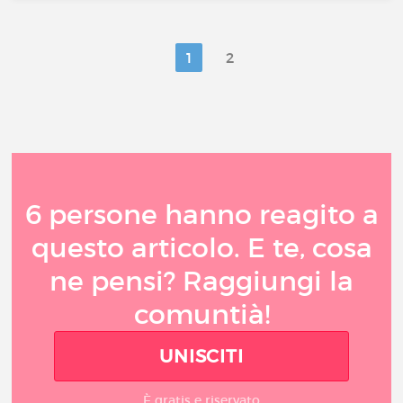
1
2
6 persone hanno reagito a
questo articolo. E te, cosa
ne pensi? Raggiungi la
comuntià!
UNISCITI
È gratis e riservato