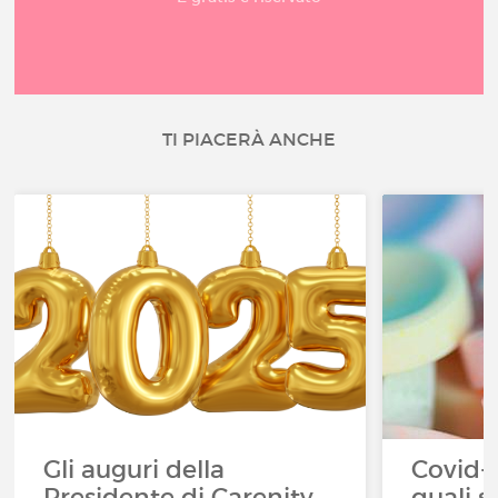
TI PIACERÀ ANCHE
Gli auguri della
Covid-1
Presidente di Carenity
quali s