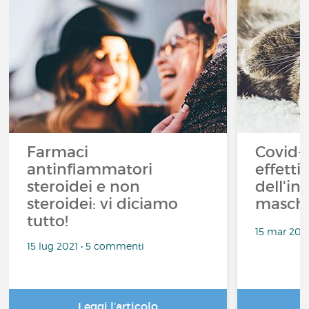
Farmaci
Covid-1
antinfiammatori
effetti 
steroidei e non
dell'in
steroidei: vi diciamo
masche
tutto!
15 mar 202
15 lug 2021 • 5 commenti
Leggi l’articolo