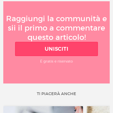
Raggiungi la communità e
sii il primo a commentare
questo articolo!
UNISCITI
È gratis e riservato
TI PIACERÀ ANCHE