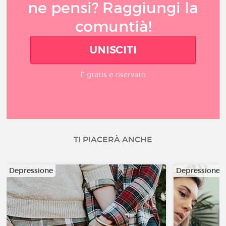
ne pensi? Raggiungi la
comuntià!
UNISCITI
È gratis e riservato
TI PIACERÀ ANCHE
Depressione
Depressione