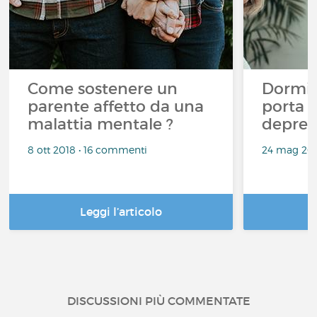
Come sostenere un
Dormir
parente affetto da una
porta a
malattia mentale ?
depres
8 ott 2018 • 16 commenti
24 mag 201
Leggi l’articolo
DISCUSSIONI PIÙ COMMENTATE