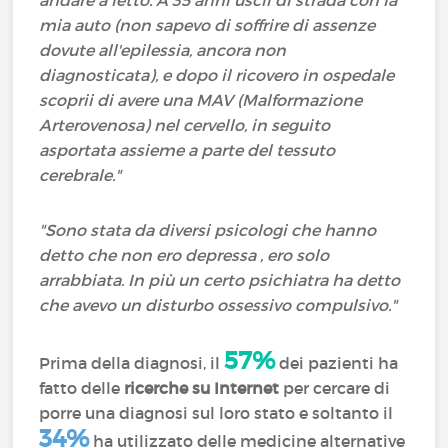
andare a letto. A 35 anni uscii di strada con la
mia auto (non sapevo di soffrire di assenze
dovute all'epilessia, ancora non
diagnosticata), e dopo il ricovero in ospedale
scoprii di avere una MAV (Malformazione
Arterovenosa) nel cervello, in seguito
asportata assieme a parte del tessuto
cerebrale."
"Sono stata da diversi psicologi che hanno
detto che non ero depressa , ero solo
arrabbiata. In più un certo psichiatra ha detto
che avevo un disturbo ossessivo compulsivo."
57%
Prima della diagnosi, il
dei pazienti ha
fatto delle
ricerche su Internet
per cercare di
porre una diagnosi sul loro stato e soltanto il
34%
ha utilizzato delle medicine alternative