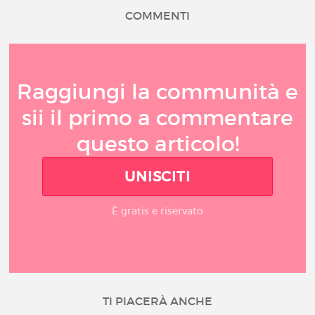
COMMENTI
Raggiungi la communità e
sii il primo a commentare
questo articolo!
UNISCITI
È gratis e riservato
TI PIACERÀ ANCHE