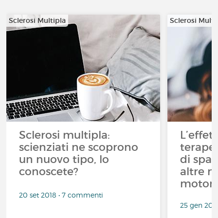
Sclerosi Multipla
Sclerosi Multi
Sclerosi multipla:
L’effet
scienziati ne scoprono
terapeu
un nuovo tipo, lo
di spas
conoscete?
altre m
moton
20 set 2018 • 7 commenti
25 gen 201