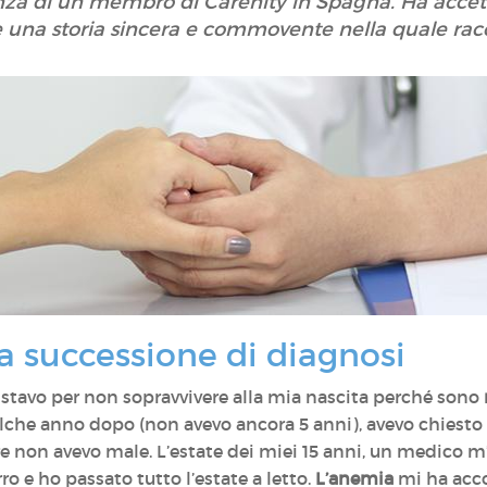
nza di un membro di Carenity in Spagna. Ha accett
 una storia sincera e commovente nella quale racc
na successione di diagnosi
: stavo per non sopravvivere alla mia nascita perché sono
ualche anno dopo (non avevo ancora 5 anni), avevo chi
 non avevo male. L’estate dei miei 15 anni, un medico 
o e ho passato tutto l’estate a letto.
L’anemia
mi ha acco