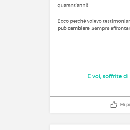
quarant’anni!
Ecco perché volevo testimoniare
può cambiare
. Sempre affronta
E voi, soffrite di
Mi p