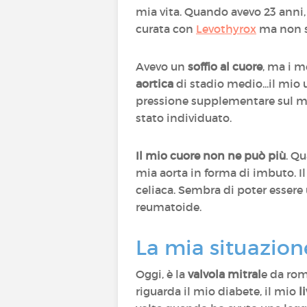
mia vita. Quando avevo 23 anni
curata con
Levothyrox
ma non so
Avevo un
soffio al cuore
, ma i m
aortica
di stadio medio...il mio 
pressione supplementare sul mi
stato individuato.
Il mio cuore non ne può più
. Q
mia aorta in forma di imbuto. 
celiaca. Sembra di poter esser
reumatoide.
La mia situazion
Oggi, è la
valvola mitral
e da rom
riguarda il mio diabete, il mio
l