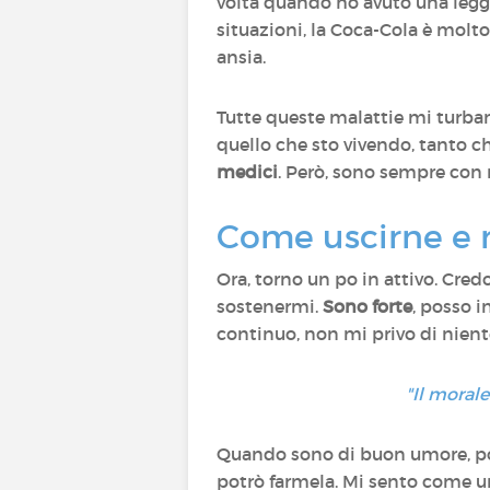
volta quando ho avuto una legge
situazioni, la Coca-Cola è molt
ansia.
Tutte queste malattie mi turba
quello che sto vivendo, tanto ch
medici
. Però, sono sempre co
Come uscirne e r
Ora, torno un po in attivo. Cred
sostenermi.
Sono forte
, posso i
continuo, non mi privo di niente
"Il moral
Quando sono di buon umore, poss
potrò farmela. Mi sento come una