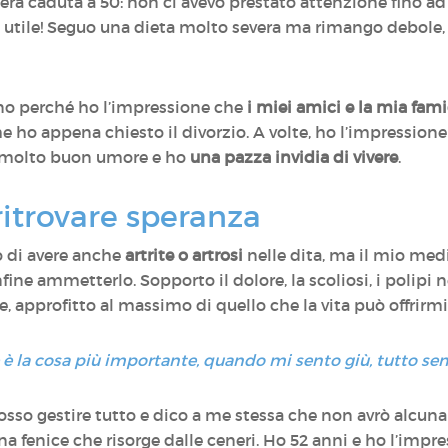
ra caduta a 50: non ci avevo prestato attenzione fino ad 
o utile! Seguo una dieta molto severa ma rimango debole,
no perché ho l’impressione che
i miei amici e la mia fam
e ho appena chiesto il divorzio. A volte, ho l’impressione
n molto buon umore e ho
una pazza invidia di vivere
.
itrovare speranza
o di avere anche
artrite o artrosi
nelle dita, ma il mio medi
nfine ammetterlo. Sopporto il dolore, la scoliosi, i polipi 
, approfitto al massimo di quello che la vita può offrirmi
e è la cosa più importante, quando mi sento giù, tutto s
o gestire tutto e dico a me stessa che non avrò alcuna a
 fenice che risorge dalle ceneri. Ho 52 anni e ho l’impre