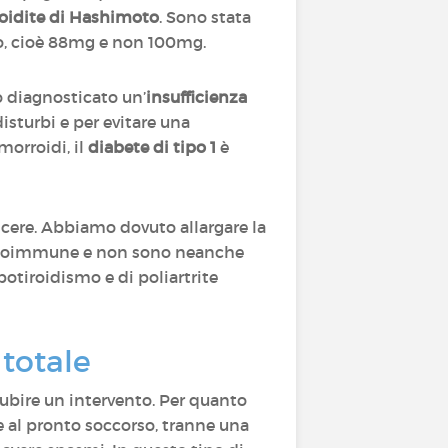
roidite di Hashimoto
. Sono stata
to, cioè 88mg e non 100mg.
o diagnosticato un’
insufficienza
isturbi e per evitare una
orroidi, il
diabete di tipo 1
è
scere. Abbiamo dovuto allargare la
 autoimmune e non sono neanche
potiroidismo e di poliartrite
totale
subire un intervento. Per quanto
 al pronto soccorso, tranne una