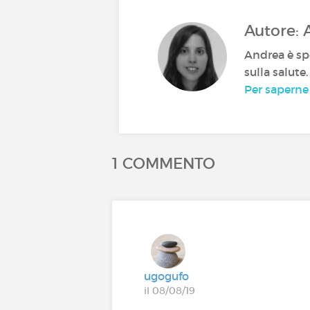
Autore: 
Andrea è spe
sulla salute
Per saperne
1 COMMENTO
ugogufo
il 08/08/19