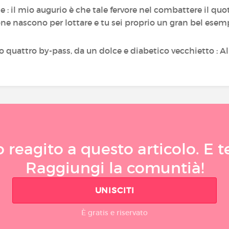
 : il mio augurio è che tale fervore nel combattere il qu
sone nascono per lottare e tu sei proprio un gran bel esem
o quattro by-pass, da un dolce e diabetico vecchietto : Al
reagito a questo articolo. E t
Raggiungi la comuntià!
UNISCITI
È gratis e riservato