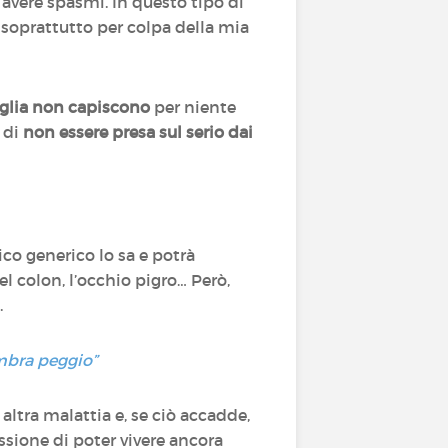
avere spasmi. In questo tipo di
 soprattutto per colpa della mia
iglia non capiscono
per niente
 di
non essere presa sul serio dai
co generico lo sa e potrà
nel colon, l’occhio pigro… Però,
.
embra peggio”
ltra malattia e, se ciò accadde,
ssione di poter vivere ancora