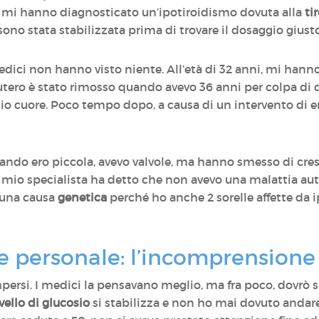
, mi hanno diagnosticato un’ipotiroidismo dovuta alla
ti
no stata stabilizzata prima di trovare il dosaggio gius
edici non hanno visto niente. All’età di 32 anni, mi hann
utero è stato rimosso quando avevo 36 anni per colpa di d
o cuore. Poco tempo dopo, a causa di un intervento di em
uando ero piccola, avevo valvole, ma hanno smesso di cre
Il mio specialista ha detto che non avevo una malattia
e una causa
genetica
perché ho anche 2 sorelle affette da i
e personale: l’incomprensione 
persi. I medici la pensavano meglio, ma fra poco, dovrò 
ivello di glucosio
si stabilizza e non ho mai dovuto andare