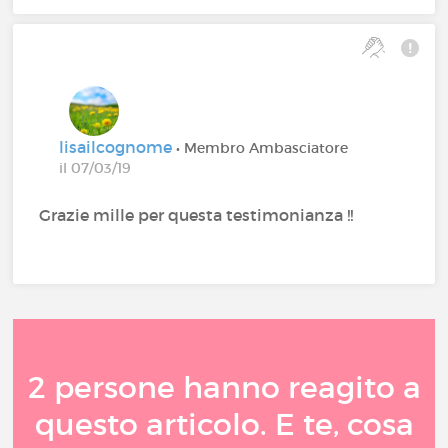
lisailcognome
• Membro Ambasciatore
il 07/03/19
Grazie mille per questa testimonianza !!
2 persone hanno reagito a
questo articolo. E te, cosa