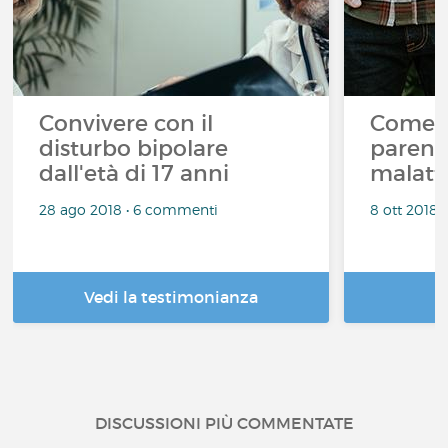
Convivere con il
Come s
disturbo bipolare
parent
dall'età di 17 anni
malatt
28 ago 2018 • 6 commenti
8 ott 2018 
Vedi la testimonianza
DISCUSSIONI PIÙ COMMENTATE