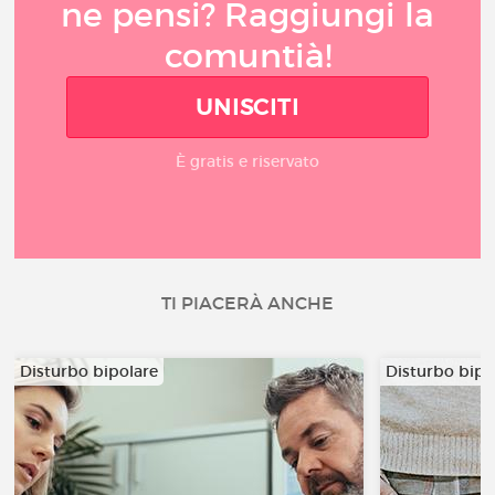
ne pensi? Raggiungi la
comuntià!
UNISCITI
È gratis e riservato
TI PIACERÀ ANCHE
Disturbo bipolare
Disturbo bipo