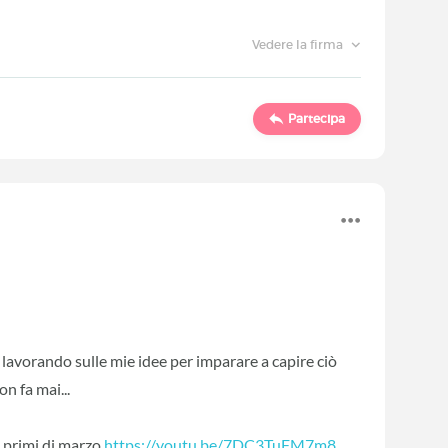
Vedere la firma
Partecipa
e lavorando sulle mie idee per imparare a capire ciò
on fa mai...
i primi di marzo
https://youtu.be/7DC3TuFM7m8