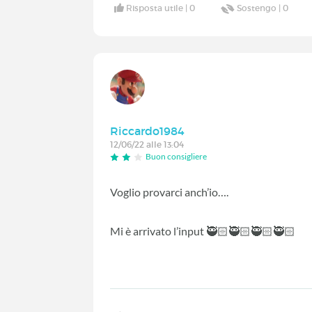
Risposta utile |
0
Sostengo |
0
Riccardo1984
12/06/22 alle 13:04
Buon consigliere
Voglio provarci anch’io….
Mi è arrivato l’input 🥷🏻🥷🏻🥷🏻🥷🏻