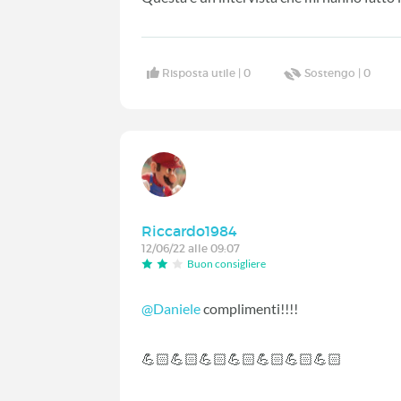
Risposta utile |
0
Sostengo |
0
Riccardo1984
12/06/22 alle 09:07
Buon consigliere
@Daniele
complimenti!!!!
💪🏻💪🏻💪🏻💪🏻💪🏻💪🏻💪🏻