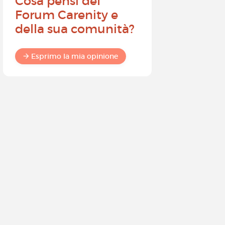
Cosa pensi del
Diventa
Forum Carenity e
ambasci
della sua comunità?
Carenity 
differen
commun
Esprimo la mia opinione
Esprimo 