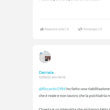
Risposta utile |
0
Sostengo |
0
Daniele
12/06/22 alle 00:16
@Riccardo1984
ho fatto una riabilitazion
che è reale e non lavoro che la psichiatria n
Questa è un intervista che mi hanno fatto 