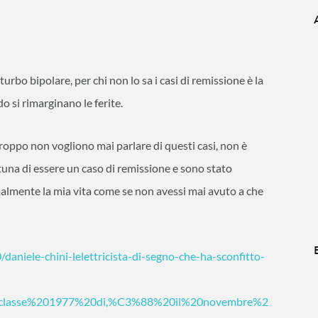
turbo bipolare, per chi non lo sa i casi di remissione è la
 si rimarginano le ferite.
rtroppo non vogliono mai parlare di questi casi, non è
tuna di essere un caso di remissione e sono stato
malmente la mia vita come se non avessi mai avuto a che
daniele-chini-lelettricista-di-segno-che-ha-sconfitto-
20classe%201977%20di,%C3%88%20il%20novembre%2