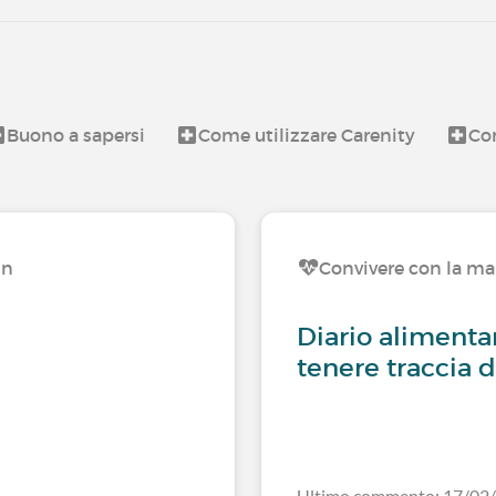
Buono a sapersi
Come utilizzare Carenity
Con
hn
Convivere con la ma
i
Diario alimentar
tenere traccia d
Ultimo commento: 17/02