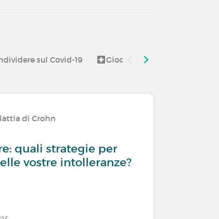
dividere sul Covid-19
Giochi e divertimento
I
lattia di Crohn
e: quali strategie per
elle vostre intolleranze?
/25