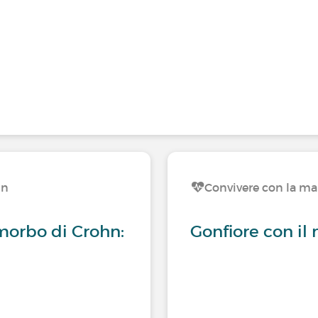
hn
Convivere con la ma
morbo di Crohn:
Gonfiore con il