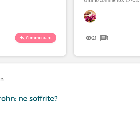
21
1
Commentare
hn
rohn: ne soffrite?