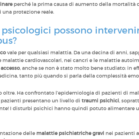
cinare
perché la prima causa di aumento della mortalità d
di una protezione reale.
 psicologici possono intervenir
pus?
ico
vale per qualsiasi malattia. Da una decina di anni, sap
e malattie cardiovascolari, nei cancri e le malattie auto
 accesso
, anche se non è stato molto bene studiato: in eff
 medicina, tanto più quando si parla della complessità e
 oltre. Ha confrontato l’epidemiologia di pazienti di m
pazienti presentano un livello di
traumi psichici
, soprat
nte! I disturbi psichici hanno quindi potuto alimentare
entazione delle
malattie psichiatriche gravi
nei pazienti 