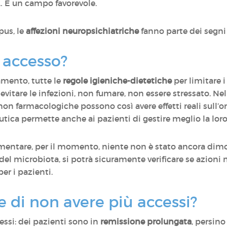
à… È un campo favorevole.
pus, le
affezioni neuropsichiatriche
fanno parte dei segni
 accesso?
tamento, tutte le
regole igieniche-dietetiche
per limitare i
 evitare le infezioni, non fumare, non essere stressato. Ne
 non farmacologiche possono così avere effetti reali sull’
utica permette anche ai pazienti di gestire meglio la lor
imentare, per il momento, niente non è stato ancora dim
 del microbiota, si potrà sicuramente verificare se azioni
er i pazienti.
 di non avere più accessi?
essi: dei pazienti sono in
remissione prolungata
, persin