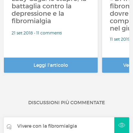
battaglia contro la
fibromi
depressione e la
dovreb
fibromialgia
compre
nel giu
21 set 2018 • 11 commenti
11 set 2019
Leggi l’articolo
Ved
DISCUSSIONI PIÙ COMMENTATE
Vivere con la fibromialgia