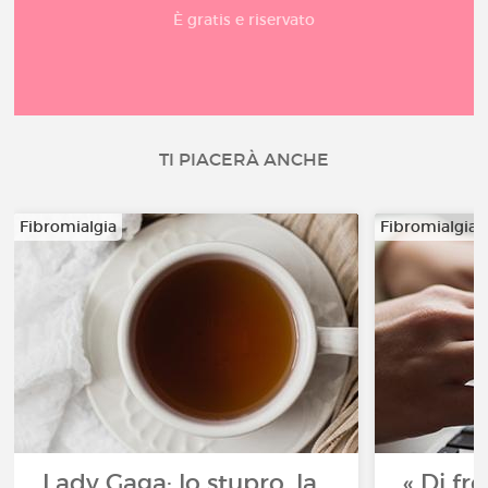
È gratis e riservato
TI PIACERÀ ANCHE
Fibromialgia
Fibromialgia
Lady Gaga: lo stupro, la
« Di fr