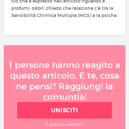
ciò che è espresso nell’articolo riguardo a
profumi, odori, chiedo che relazione c’è tra la
Sensibilità Chimica Multipla (MCS) e la psiche.
1 persone hanno reagito a
questo articolo. E te, cosa
ne pensi? Raggiungi la
comuntià!
UNISCITI
È gratis e riservato