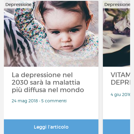
Depressione
Depressione
La depressione nel
VITAMI
2030 sarà la malattia
DEPRE
più diffusa nel mondo
4 giu 2016
24 mag 2018 • 5 commenti
Leggi l’articolo