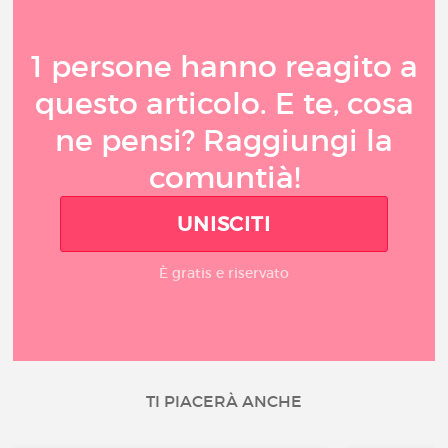
1 persone hanno reagito a
questo articolo. E te, cosa
ne pensi? Raggiungi la
comuntià!
UNISCITI
È gratis e riservato
TI PIACERÀ ANCHE