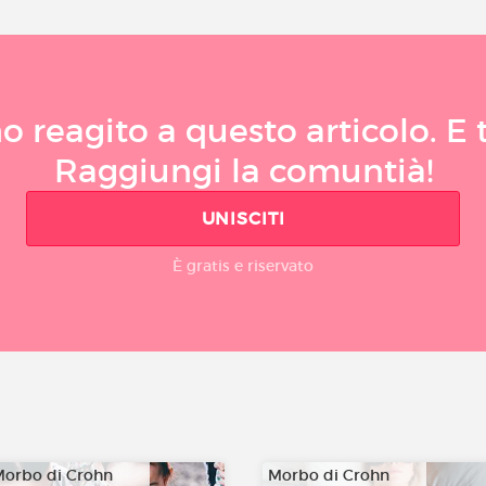
 reagito a questo articolo. E t
Raggiungi la comuntià!
UNISCITI
È gratis e riservato
orbo di Crohn
Morbo di Crohn