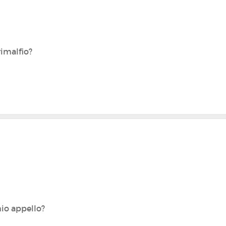
imalfio‍?
io appello?