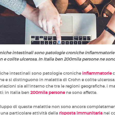
niche intestinali sono patologie croniche infiammatorie 
 e colite ulcerosa. In Italia ben 200mila persone ne sono 
iche intestinali sono patologie croniche
infiammatorie
c
ne e si distinguono in malattia di Crohn e colite ulcerosa.
riazioni sia all’interno che tra le regioni geografiche, i 
i: in Italia ben
200mila persone
ne sono affette.
viluppo di queste malattie non sono ancora completament
 una particolare attività della
risposta immunitaria
nei c