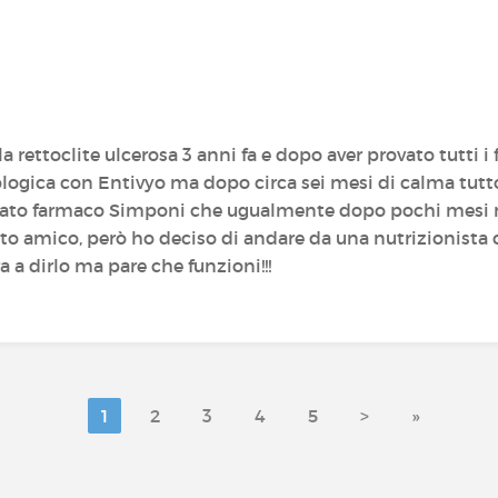
a rettoclite ulcerosa 3 anni fa e dopo aver provato tutti 
ologica con Entivyo ma dopo circa sei mesi di calma tut
ato farmaco Simponi che ugualmente dopo pochi mesi non
etto amico, però ho deciso di andare da una nutrizionista
a a dirlo ma pare che funzioni!!!
1
2
3
4
5
>
»