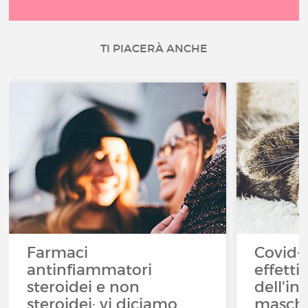
TI PIACERÀ ANCHE
Farmaci
Covid-1
antinfiammatori
effetti 
steroidei e non
dell'in
steroidei: vi diciamo
masche