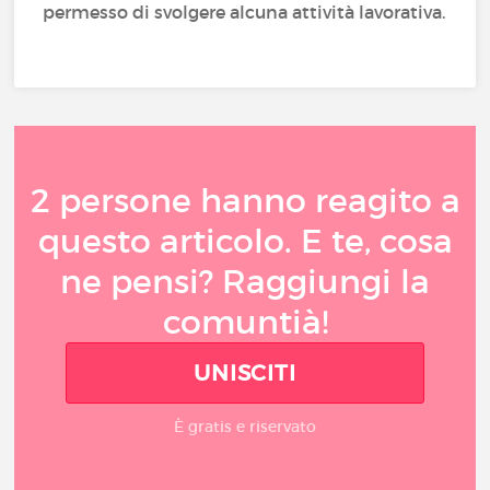
permesso di svolgere alcuna attività lavorativa.
2 persone hanno reagito a
questo articolo. E te, cosa
ne pensi? Raggiungi la
comuntià!
UNISCITI
È gratis e riservato