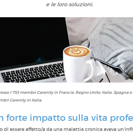
e le loro soluzioni.
so 1 753 membri Carenity in Francia, Regno Unito, Italie, Spagna e S
bri Carenity in Italia.
 forte impatto sulla vita prof
o di essere affetto/a da una malattia cronica aveva un’inf