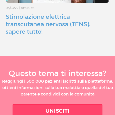
03/03/22
|
Attualità
Stimolazione elettrica
transcutanea nervosa (TENS):
sapere tutto!
Questo tema ti interessa?
Raggiungi i 500 000 pazienti iscritti sulla piattaforma,
ottieni informazioni sulla tua malattia o quella del tuo
parente e condividi con la comunità
UNISCITI