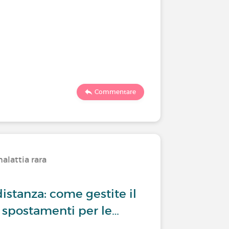
Commentare
alattia rara
distanza: come gestite il
 spostamenti per le…