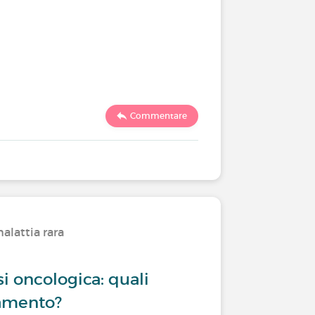
Commentare
alattia rara
i oncologica: quali
tamento?