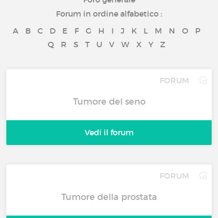
Forum in ordine alfabetico :
A
B
C
D
E
F
G
H
I
J
K
L
M
N
O
P
Q
R
S
T
U
V
W
X
Y
Z
FORUM
Tumore del seno
Vedi il forum
FORUM
Tumore della prostata