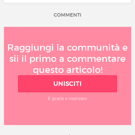
COMMENTI
Raggiungi la communità e
sii il primo a commentare
questo articolo!
UNISCITI
È gratis e riservato