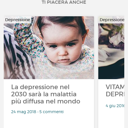
TI PIACERÀ ANCHE
Depressione
Depressione
La depressione nel
VITAMI
2030 sarà la malattia
DEPRE
più diffusa nel mondo
4 giu 2016
24 mag 2018 • 5 commenti