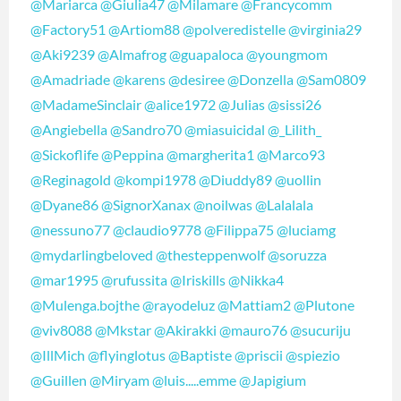
@Mariarca
@Giulia47
@Milamare
@Francycomm
@Factory51
@Artiom88
@polveredistelle
@virginia29
@Aki9239
@Almafrog
@guapaloca
@youngmom
@Amadriade
@karens
@desiree
@Donzella
@Sam0809
@MadameSinclair
@alice1972
@Julias
@sissi26
@Angiebella
@Sandro70
@miasuicidal
@_Lilith_
@Sickoflife
@Peppina
@margherita1
@Marco93
@Reginagold
@kompi1978
@Diuddy89
@uollin
@Dyane86
@SignorXanax
@noilwas
@Lalalala
@nessuno77
@claudio9778
@Filippa75
@luciamg
@mydarlingbeloved
@thesteppenwolf
@soruzza
@mar1995
@rufussita
@Iriskills
@Nikka4
@Mulenga.bojthe
@rayodeluz
@Mattiam2
@Plutone
@viv8088
@Mkstar
@Akirakki
@mauro76
@sucuriju
@IllMich
@flyinglotus
@Baptiste
@priscii
@spiezio
@Guillen
@Miryam
@luis.....emme
@Japigium