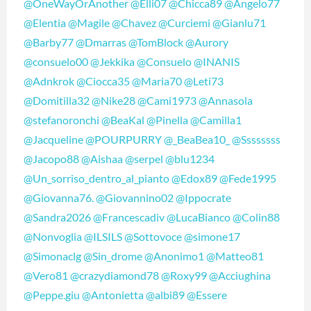
@OneWayOrAnother
@Elli07
@Chicca89
@Angelo77
@Elentia
@Magile
@Chavez
@Curciemi
@Gianlu71
@Barby77
@Dmarras
@TomBlock
@Aurory
@consuelo00
@Jekkika
@Consuelo
@INANIS
@Adnkrok
@Ciocca35
@Maria70
@Leti73
@Domitilla32
@Nike28
@Cami1973
@Annasola
@stefanoronchi
@BeaKal
@Pinella
@Camilla1
@Jacqueline
@POURPURRY
@_BeaBea10_
@Ssssssss
@Jacopo88
@Aishaa
@serpel
@blu1234
@Un_sorriso_dentro_al_pianto
@Edox89
@Fede1995
@Giovanna76.
@Giovannino02
@Ippocrate
@Sandra2026
@Francescadiv
@LucaBianco
@Colin88
@Nonvoglia
@ILSILS
@Sottovoce
@simone17
@Simonaclg
@Sin_drome
@Anonimo1
@Matteo81
@Vero81
@crazydiamond78
@Roxy99
@Acciughina
@Peppe.giu
@Antonietta
@albi89
@Essere