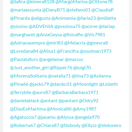
@Safira
@kimera8128
@MargòMarina
@Ottone78
@mariaassunta
@DanyB71
@stefano01
@ClaudiaP
@Pinarda
@aligusta
@Animamia
@ilaria23
@milietta
@sissino
@ADVENIA
@preziosa75
@acirne
@ilariap
@margharet
@AniaGeysa
@fisicalfio
@Vis7981
@Adrianasempre
@miri83
@Melacria
@ginevra8
@Loredana84
@Alisa1
@Francifra
@soulman1973
@Paolatafuro
@angelamar
@marcoc
@Just_another_girl
@flipper76
@luigi70
@MorenaSolitaria
@natalia71
@tina73
@Asilanna
@Pina66
@jacko79
@dardo.01
@Moonlight
@Lisbeth
@Terrybile
@auro87
@BarbaraBarbara1971
@danielablack
@antant
@pantani
@Odry92
@DiazExMachina
@Monicalilli
@Amy1987
@Agatuccia7
@jasamu
@Alyssa
@angela970
@Roberta67
@Chiara87
@Nobody
@Ellyzz
@Vedonero