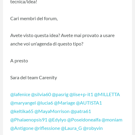
tecnica/idea!
Cari membri del forum,
Avete visto questa idea? Avete mai provato a usare
anche voi un'agenda di questo tipo?
A presto
Sara del team Carenity
@lafenice
@silvia60
@pasrig
@lise+p-it1
@MILLETTA
@maryangel
@lucia6
@Mariage
@AUTISTA1
@keltika65
@MayaMorrison
@patra61
@Phalaenopsis91
@Edylyo
@Poseidonealfa
@moniam
@Antigone
@riflessione
@Laura_G
@robyvin