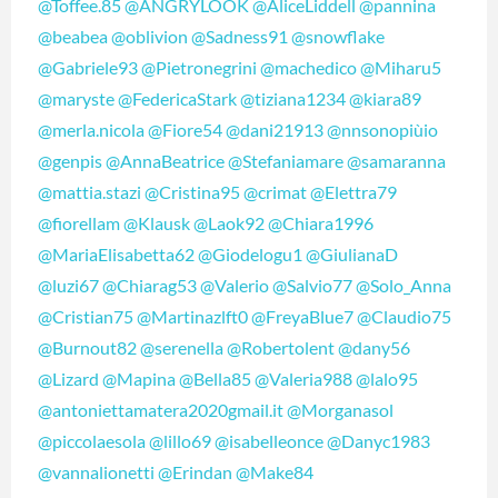
@Toffee.85
@ANGRYLOOK
@AliceLiddell
@pannina
@beabea
@oblivion
@Sadness91
@snowflake
@Gabriele93
@Pietronegrini
@machedico
@Miharu5
@maryste
@FedericaStark
@tiziana1234
@kiara89
@merla.nicola
@Fiore54
@dani21913
@nnsonopiùio
@genpis
@AnnaBeatrice
@Stefaniamare
@samaranna
@mattia.stazi
@Cristina95
@crimat
@Elettra79
@fiorellam
@Klausk
@Laok92
@Chiara1996
@MariaElisabetta62
@Giodelogu1
@GiulianaD
@luzi67
@Chiarag53
@Valerio
@Salvio77
@Solo_Anna
@Cristian75
@Martinazlft0
@FreyaBlue7
@Claudio75
@Burnout82
@serenella
@Robertolent
@dany56
@Lizard
@Mapina
@Bella85
@Valeria988
@lalo95
@antoniettamatera2020gmail.it
@Morganasol
@piccolaesola
@lillo69
@isabelleonce
@Danyc1983
@vannalionetti
@Erindan
@Make84