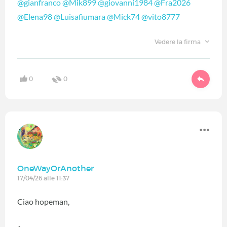
@gianfranco
@Mik899
@giovanni1984
@Fra2026
@Elena98
@Luisafiumara
@Mick74
@vito8777
Vedere la firma
0
0
OneWayOrAnother
17/04/26 alle 11:37
Ciao hopeman,