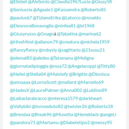
@Elisbet
@AleSonIo
@Claudia1967Lucia
@Giusy58
@Soniuccia
@Agaale1
@Kassamdra
@Roberto85
@paulus67
@TizianoErika
@Laturco
@ronaldo
@EleonoraBonavoglia
@ninfea81
@bi1968
@Giusyrusso
@Gnagn
á
@Tabatina
@marina62
@HiveMind
@allanon79
@creatura
@michela1959
@flancyflancy
@robysly
@sagittario
@21susu21
@elemai83
@aledex
@Tatamanu
@Meligna
@giornatadipioggia
@rosa72
@Angelacoppi
@Titty80
@Neliel
@Stella04
@Maistefy
@Brigitte
@Dionisca
@annaaaa
@LornaScott
@mallard
@Marcello69
@HadesX
@LauraPalmer
@Anna002
@Lublino89
@Laikaclarabracco
@mteresa1579
@darkheart
@Vallybibi
@toroseduto82
@twister26
@Roberta18
@Brendaa
@Break96
@Musetta
@Neneblack
@angel.r
@pandora71
@Martamu
@Diabetetipo2
@messy95