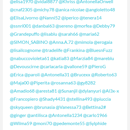
@elisa1970
@vidal8877
@Khriss
@AntonellaOrwell
@cnaf2305
@michy78
@anica nicolae
@angioletto48
@ElisaLivorno
@Nanni52
@iperico
@tenera14
@ssnri001
@danbal63
@sereno
@morfea
@Debby79
@Grandepuffo
@lisablu
@sarah66
@maria62
@SIMON_SABINO
@Anna.A.72
@mimola
@erogaia
@lisailcognome
@tradelife
@Frankina
@BluesnFuzz
@nabuccovioleta61
@katia83
@Marzia84
@mareblu
@Devouscirne
@carlacarla
@vallone59
@PieroG
@Erica
@paroli
@Antonella31
@Brucexx
@Roberto63
@Maja00
@Piperita
@rosanna63
@gy8282
@Amadio68
@aresta81
@Sunanjil
@dylanyuri
@Al3x-x
@Francopiero
@Shady4431
@stellina493
@piuccia
@skyqueen
@brunasia
@Vanessa73
@Bettina2#
@ginger
@antilisca
@Antonella1234
@carlo1966
@Wilma59
@moni70
@pedemonte55
@Sylphide