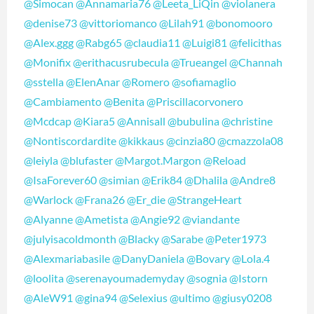
@Simocan
@Annamaria76
@Leeta_LiQin
@violanera
@denise73
@vittoriomanco
@Lilah91
@bonomooro
@Alex.ggg
@Rabg65
@claudia11
@Luigi81
@felicithas
@Monifix
@erithacusrubecula
@Trueangel
@Channah
@sstella
@ElenAnar
@Romero
@sofiamaglio
@Cambiamento
@Benita
@Priscillacorvonero
@Mcdcap
@Kiara5
@Annisall
@bubulina
@christine
@Nontiscordardite
@kikkaus
@cinzia80
@cmazzola08
@leiyla
@blufaster
@Margot.Margon
@Reload
@IsaForever60
@simian
@Erik84
@Dhalila
@Andre8
@Warlock
@Frana26
@Er_die
@StrangeHeart
@Alyanne
@Ametista
@Angie92
@viandante
@julyisacoldmonth
@Blacky
@Sarabe
@Peter1973
@Alexmariabasile
@DanyDaniela
@Bovary
@Lola.4
@loolita
@serenayoumademyday
@sognia
@Istorn
@AleW91
@gina94
@Selexius
@ultimo
@giusy0208