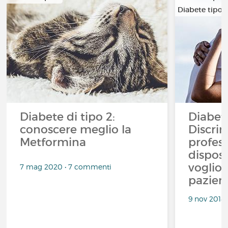
Diabete tipo 
Diabete di tipo 2:
Diabet
conoscere meglio la
Discrim
Metformina
profess
disposit
voglio
7 mag 2020 • 7 commenti
pazient
9 nov 2018