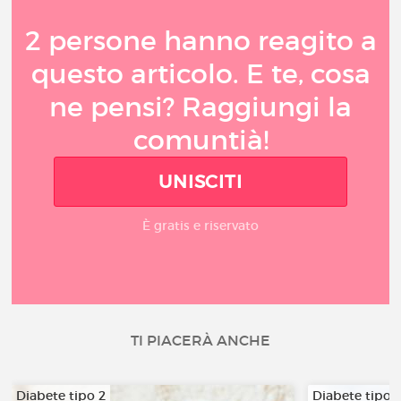
2 persone hanno reagito a
questo articolo. E te, cosa
ne pensi? Raggiungi la
comuntià!
UNISCITI
È gratis e riservato
TI PIACERÀ ANCHE
Diabete tipo 2
Diabete tipo 1