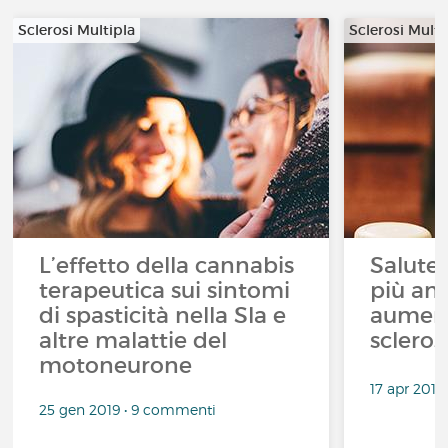
Sclerosi Multipla
Sclerosi Multi
L’effetto della cannabis
Salute,
terapeutica sui sintomi
più anz
di spasticità nella Sla e
aument
altre malattie del
scleros
motoneurone
17 apr 201
25 gen 2019 • 9 commenti