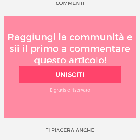
COMMENTI
Raggiungi la communità e
sii il primo a commentare
questo articolo!
UNISCITI
È gratis e riservato
TI PIACERÀ ANCHE