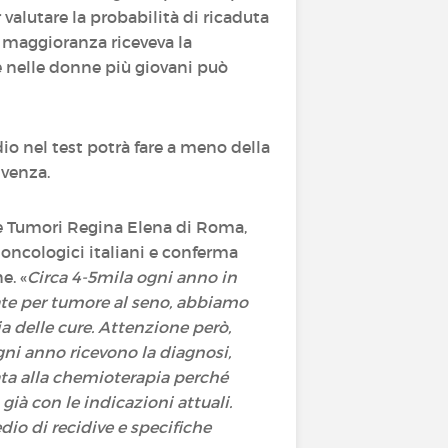
alutare la probabilità di ricaduta
la maggioranza riceveva la
re nelle donne più giovani può
o nel test potrà fare a meno della
ivenza.
le Tumori Regina Elena di Roma,
 oncologici italiani e conferma
e. «
Circa 4-5mila ogni anno in
ate per tumore al seno, abbiamo
ia delle cure. Attenzione però,
ni anno ricevono la diagnosi,
igata alla chemioterapia perché
ià con le indicazioni attuali.
dio di recidive e specifiche