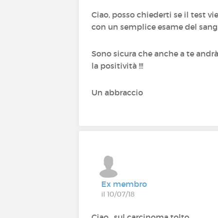
Ciao, posso chiederti se il test 
con un semplice esame del sang
Sono sicura che anche a te andrà t
la positività !!!
Un abbraccio
Ex membro
il 10/07/18
Ciao, sul carcinoma tolto.