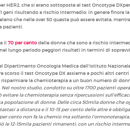
er HER2, che si erano sottoposte al test Oncotype DXper v
21 geni risultando a rischio intermedio: in genere finora 
svelano che nelle over 50 questa può essere evitata, ment
e pazienti.
a il
70 per cento
delle donne che sono a rischio intermedi
el lungo periodo peggiori risultati in termini di sopravv
del Dipartimento Oncologia Medica dell’Istituto Naziona
 scorso il test Oncotype DX assieme a pochi altri centri
risparmiare la chemioterapia a un buon numero di donn
.
Nel nostro studio, condotto su oltre 1700 pazienti oper
 evitare la chemioterapia senza ripercussioni sull’efficac
ca popolazione di donne. Delle circa 50mila donne che og
etastasi a distanza e il 10-15 per cento delle altre è obbl
 per cento non fa la chemio ma soltanto l’ormonoterapia, g
iò le 12-15mila pazienti rimanenti, con un rischio interme