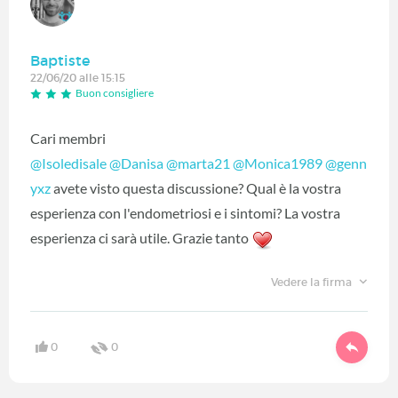
Baptiste
22/06/20 alle 15:15
Buon consigliere
Cari membri
@Isoledisale
‍
@Danisa
‍
@marta21
‍
@Monica1989
‍
@genn
yxz
‍ avete visto questa discussione? Qual è la vostra
esperienza con l'endometriosi e i sintomi? La vostra
esperienza ci sarà utile. Grazie tanto
Vedere la firma
0
0