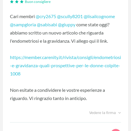
Buon consigliere
Cari membri
@cry2675
‍
@scully8201
‍
@lisailcognome
@sampgloria
‍
@sabisabi
‍
@giuppy
‍ come state oggi?
abbiamo scritto un nuovo articolo che riguarda
l'endometriosi e la gravidanza. Vi allego qui il link.
https://member.carenity.it/rivista/consigli/endometriosi
-e-gravidanza-quali-prospettive-per-le-donne-colpite-
1008
Non esitate a condividere le vostre esperienze a
riguardo. Vi ringrazio tanto in anticipo.
Vedere la firma