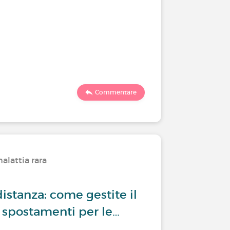
Commentare
alattia rara
distanza: come gestite il
 spostamenti per le…