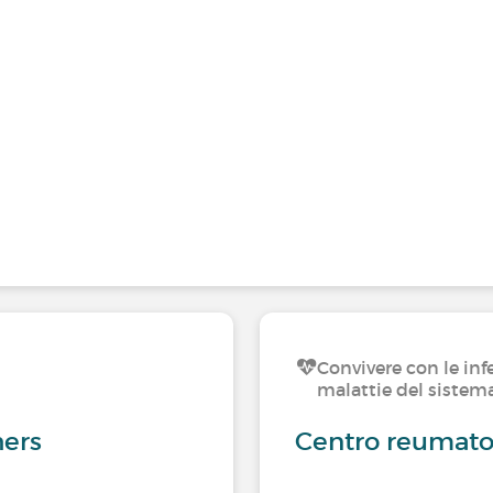
Convivere con le inf
malattie del siste
hers
Centro reumat