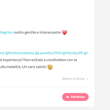
llegrino
‍ molto gentile e interessante
rol
‍
@Molinostefania
‍
@Lauretta1964
‍
@Monika98
‍
@l
d esperienza? Non esitate a condividere con la
ulla malattia. Un caro saluto
Vedere la firma
Partecipa