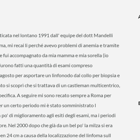
sticata nel lontano 1991 dall' equipe del dott Mandelli
a, mi recai li perché avevo problemi di anemia e tramite
 e fui accompagnato da mia mamma e mia sorella (io
furono fatti una quantità di esami compreso
6 agosto per asportare un linfonodo dal collo per biopsia e
tato si scoprì che si trattava di un castleman multicentrico,
specifica. A seguire mi sono recato sempre a Roma per
per un certo periodo mi è stato somministrato l
po' di miglioramento agli esiti degli esami, ma i periodi
re. Nel 2000 dopo che già da un bel po' la milza si era
en 24 cm a causa della localizzazione del linfoma sull