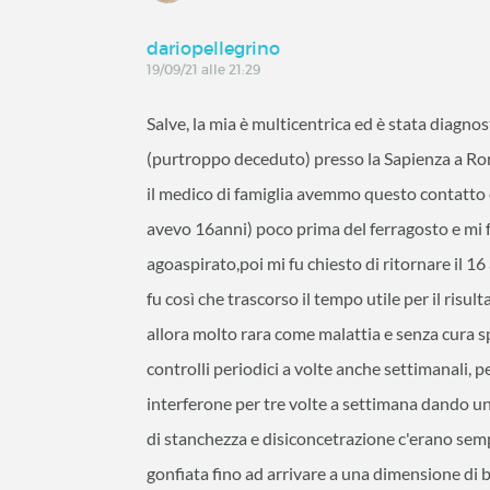
dariopellegrino
19/09/21 alle 21:29
Salve, la mia è multicentrica ed è stata diagno
(purtroppo deceduto) presso la Sapienza a Rom
il medico di famiglia avemmo questo contatto
avevo 16anni) poco prima del ferragosto e mi 
agoaspirato,poi mi fu chiesto di ritornare il 1
fu così che trascorso il tempo utile per il risul
allora molto rara come malattia e senza cura 
controlli periodici a volte anche settimanali, 
interferone per tre volte a settimana dando un 
di stanchezza e disiconcetrazione c'erano semp
gonfiata fino ad arrivare a una dimensione di b