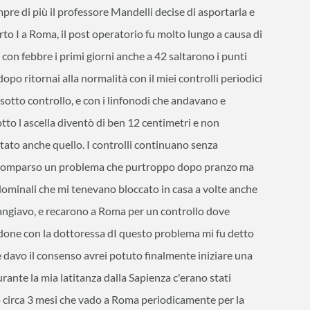
pre di più il professore Mandelli decise di asportarla e
erto I a Roma, il post operatorio fu molto lungo a causa di
 con febbre i primi giorni anche a 42 saltarono i punti
dopo ritornai alla normalità con il miei controlli periodici
 sotto controllo, e con i linfonodi che andavano e
tto l ascella diventò di ben 12 centimetri e non
tato anche quello. I controlli continuano senza
è comparso un problema che purtroppo dopo pranzo ma
dominali che mi tenevano bloccato in casa a volte anche
angiavo, e recarono a Roma per un controllo dove
done con la dottoressa dI questo problema mi fu detto
 davo il consenso avrei potuto finalmente iniziare una
rante la mia latitanza dalla Sapienza c'erano stati
no circa 3 mesi che vado a Roma periodicamente per la