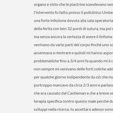
organo e visto che le piastrine scendevano sem
l'intervento fu fatto presso il policlinico Umb
una forte infezione dovuta alla sala operatoria
della ferita con ben 32 punti di sutura, ma poi 
ma senza ancora la certezza di avere il linfoma
venivano da varie parti del corpo finché uno so
accennava a rientrare e quindi mi hanno aspor
problematiche fino a 3/4 anni fa quando mi 
non sempre mi venivano delle forti coliche ad
per qualche giorno indipendente da ciò che m
purtroppo mancavo da circa 2/3 anni e parlan
che era causato dal Castleman e che a breve se
terapia specifica contro questo male perché du
sviluppi nella ricerca. Io accettai e adesso so