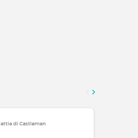
lattia di Castleman
Conviver