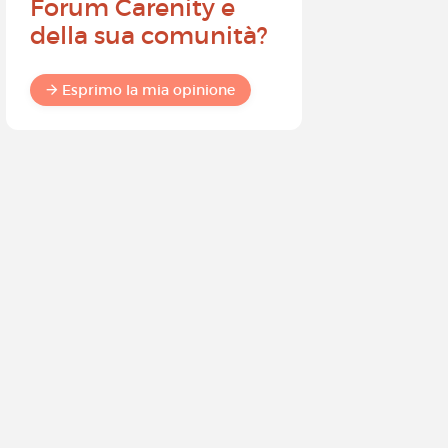
Forum Carenity e
ambasci
della sua comunità?
Carenity 
differen
commun
Esprimo la mia opinione
Esprimo 