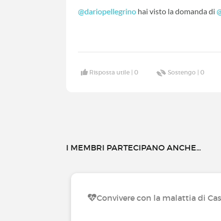
@dariopellegrino
hai visto la domanda di
@
Risposta utile |
0
Sostengo |
0
I MEMBRI PARTECIPANO ANCHE...
Convivere con la malattia di C