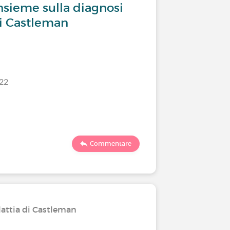
sieme sulla diagnosi
Come po
di Castleman
mio pare
Castle
/22
Ultimo comm
145
Commentare
lattia di Castleman
I tratta