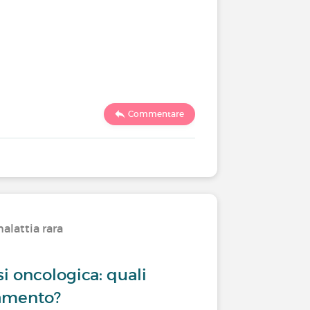
Commentare
alattia rara
i oncologica: quali
tamento?