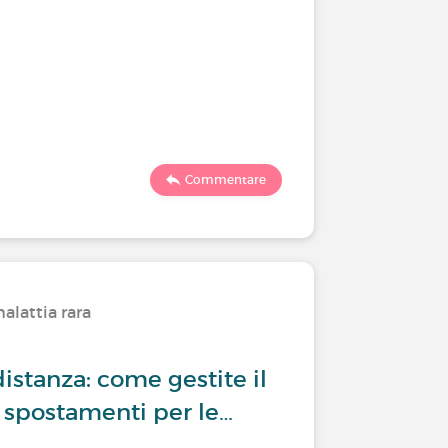
Commentare
alattia rara
distanza: come gestite il
 spostamenti per le…