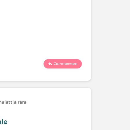
Commentare
alattia rara
ale