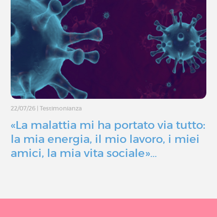
22/07/26
|
Testimonianza
«La malattia mi ha portato via tutto:
la mia energia, il mio lavoro, i miei
amici, la mia vita sociale»…