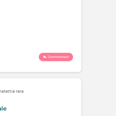
Commentare
alattia rara
ale