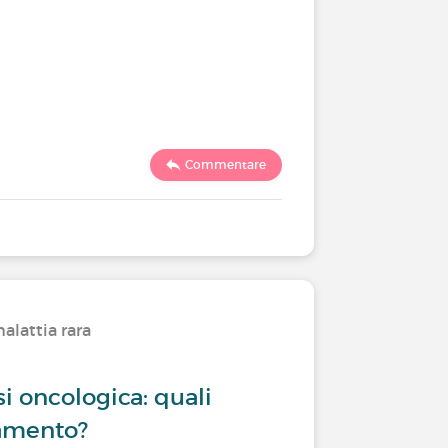
Commentare
alattia rara
i oncologica: quali
tamento?