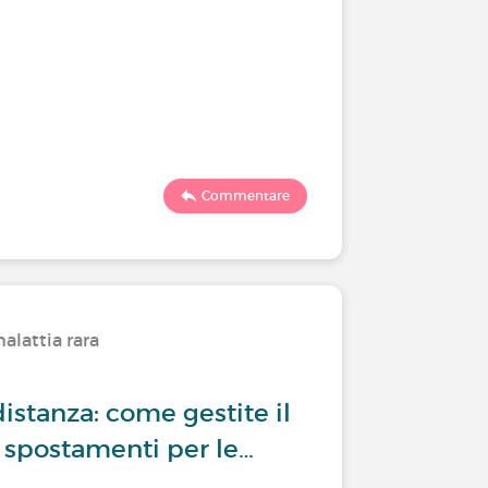
Commentare
alattia rara
distanza: come gestite il
 spostamenti per le…