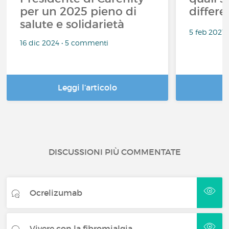
per un 2025 pieno di
differe
salute e solidarietà
5 feb 2021
16 dic 2024 • 5 commenti
Leggi l’articolo
DISCUSSIONI PIÙ COMMENTATE
Ocrelizumab
Vivere con la fibromialgia