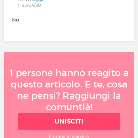
il 25/04/20
No
1 persone hanno reagito a
questo articolo. E te, cosa
ne pensi? Raggiungi la
comuntià!
UNISCITI
È gratis e riservato