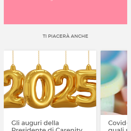
TI PIACERÀ ANCHE
Gli auguri della
Covid-1
Presidente di Carenity
quali s