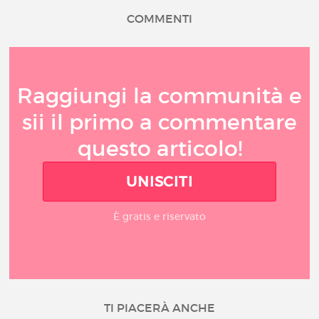
COMMENTI
Raggiungi la communità e
sii il primo a commentare
questo articolo!
UNISCITI
È gratis e riservato
TI PIACERÀ ANCHE