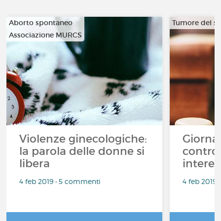
Aborto spontaneo
Tumore del s
Associazione MURCS
…
Violenze ginecologiche:
Giorna
la parola delle donne si
contro 
libera
interes
4 feb 2019 • 5 commenti
4 feb 2019