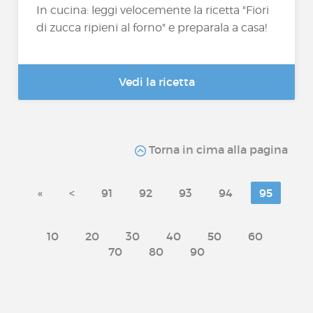
In cucina: leggi velocemente la ricetta "Fiori
di zucca ripieni al forno" e preparala a casa!
Vedi la ricetta
Torna in cima alla pagina
«
<
91
92
93
94
95
10
20
30
40
50
60
70
80
90