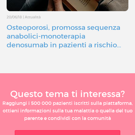
20/06/18
|
Attualità
Osteoporosi, promossa sequenza
anabolici-monoterapia
denosumab in pazienti a rischio…
Questo tema ti interessa?
Raggiungi i 500 000 pazienti iscritti sulla piattaforma,
ottieni informazioni sulla tua malattia o quella del tuo
parente e condividi con la comunità