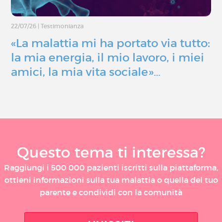
22/07/26
|
Testimonianza
«La malattia mi ha portato via tutto:
la mia energia, il mio lavoro, i miei
amici, la mia vita sociale»…
Questo tema ti interessa?
Raggiungi i 500 000 pazienti iscritti sulla piattaforma,
ottieni informazioni sulla tua malattia o quella del tuo
parente e condividi con la comunità