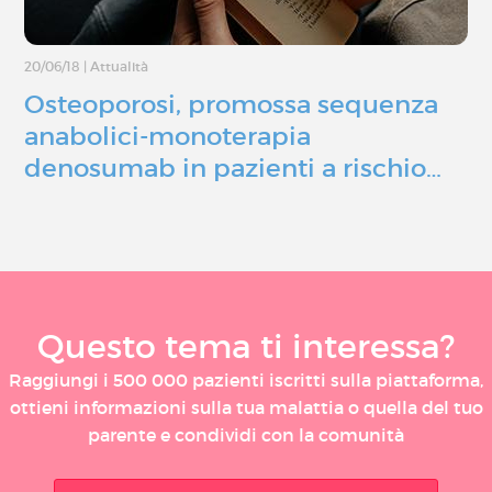
20/06/18
|
Attualità
Osteoporosi, promossa sequenza
anabolici-monoterapia
denosumab in pazienti a rischio…
Questo tema ti interessa?
Raggiungi i 500 000 pazienti iscritti sulla piattaforma,
ottieni informazioni sulla tua malattia o quella del tuo
parente e condividi con la comunità