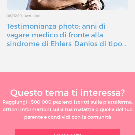
06/02/19
|
Attualità
Testimonianza photo: anni di
vagare medico di fronte alla
sindrome di Ehlers-Danlos di tipo…
Questo tema ti interessa?
Raggiungi i 500 000 pazienti iscritti sulla piattaforma,
ottieni informazioni sulla tua malattia o quella del tuo
parente e condividi con la comunità