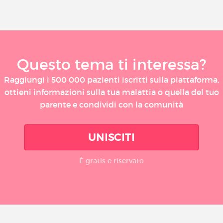
Questo tema ti interessa?
Raggiungi i 500 000 pazienti iscritti sulla piattaforma,
ottieni informazioni sulla tua malattia o quella del tuo
parente e condividi con la comunità
UNISCITI
È gratis e riservato