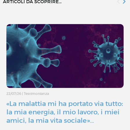
ARTICOLI DA SCOPRIRE...
22/07/26
|
Testimonianza
«La malattia mi ha portato via tutto:
la mia energia, il mio lavoro, i miei
amici, la mia vita sociale»…