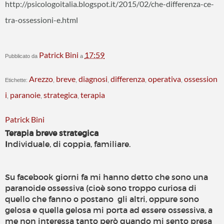
http://psicologoitalia.blogspot.it/2015/02/che-differenza-ce-
tra-ossessioni-e.html
Patrick Bini
17:59
Pubblicato da
a
Arezzo
breve
diagnosi
differenza
operativa
ossession
Etichette:
,
,
,
,
,
i
paranoie
strategica
terapia
,
,
,
Patrick Bini
Terapia breve strategica
I
ndividuale, di coppia, familiare.
Su facebook giorni fa mi hanno detto che sono una
paranoide ossessiva (cioè sono troppo curiosa di
quello che fanno o postano gli altri, oppure sono
gelosa e quella gelosa mi porta ad essere ossessiva, a
me non interessa tanto però quando mi sento presa