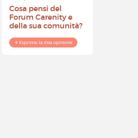
Cosa pensi del
Diventa
Forum Carenity e
ambasci
della sua comunità?
Carenity 
differen
commun
Esprimo la mia opinione
Esprimo 