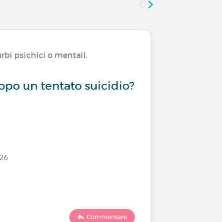
rbi psichici o mentali.
Convivere
Depressi
po un tentato suicidio?
Disturb
/26
Ultimo comm
1169
Commentare