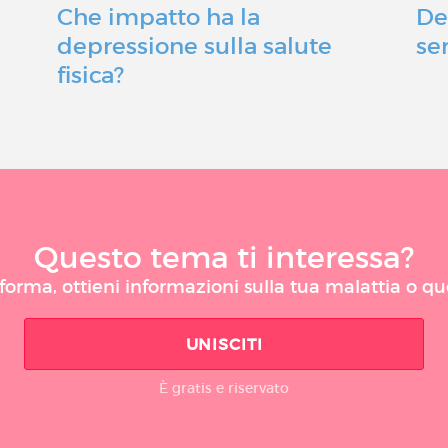
Che impatto ha la
De
depressione sulla salute
ser
fisica?
Questo tema ti interessa?
taforma, ottieni informazioni sulla tua malattia o q
UNISCITI
È gratis e riservato