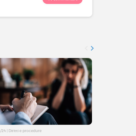
5/24
|
Diritti e procedure
27/10/23
|
Attualità