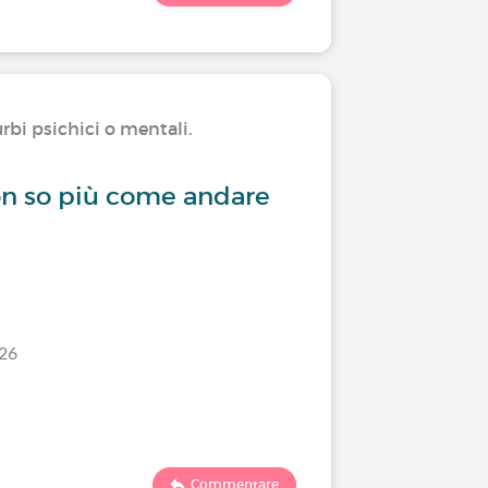
rbi psichici o mentali.
Conviver
on so più come andare
La desc
/26
Ultimo comm
1862
Commentare