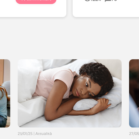
23/01/25
|
Attualità
27/0