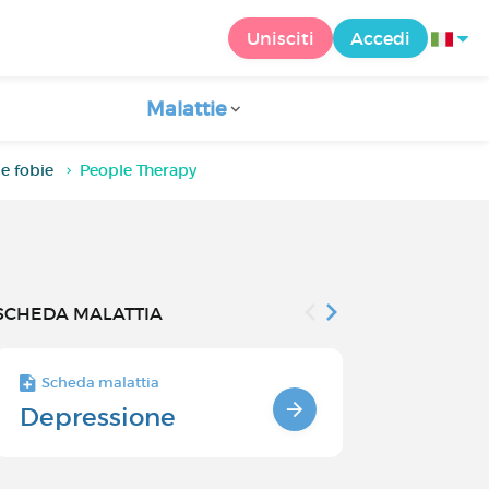
Unisciti
Accedi
Malattie
 e fobie
People Therapy
SCHEDA MALATTIA
Scheda malattia
Scheda malatt
Depressione
Trattamen
depressi