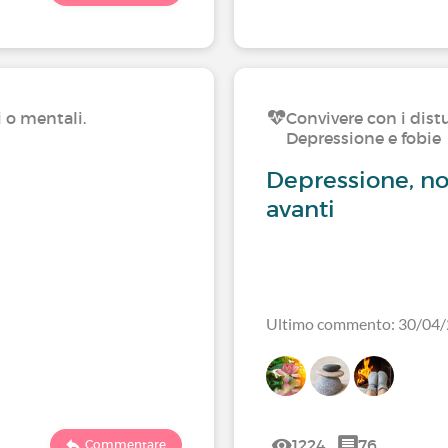
i o mentali.
Convivere con i distu
Depressione e fobie
Depressione, n
avanti
Ultimo commento: 30/04
1224
76
Commentare