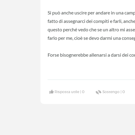
Si può anche uscire per andare in una camp
fatto di assegnarci dei compiti e farli, anch
questo perché vedo che se un altro mi asse
farlo per me, cioè se devo darmi una consegn
Forse bisognerebbe allenarsi a darsi dei co
Risposta utile |
0
Sostengo |
0