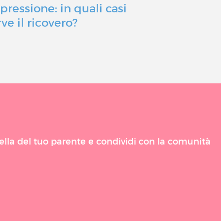
pressione: in quali casi
Quali sono
ve il ricovero?
possono far
di una dep
uella del tuo parente e condividi con la comunità