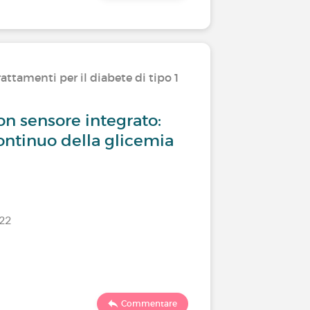
attamenti per il diabete di tipo 1
Convivere
on sensore integrato:
Quale si
ntinuo della glicemia
usate?
/22
Ultimo comm
1155
Commentare