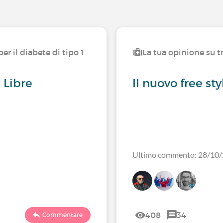
er il diabete di tipo 1
La tua opinione su tr
 Libre
Il nuovo free st
Ultimo commento: 28/10
408
34
Commentare