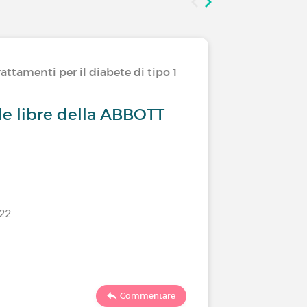
attamenti per il diabete di tipo 1
La tua op
yle libre della ABBOTT
Diabete 
pensio
/22
Ultimo comm
473
Commentare