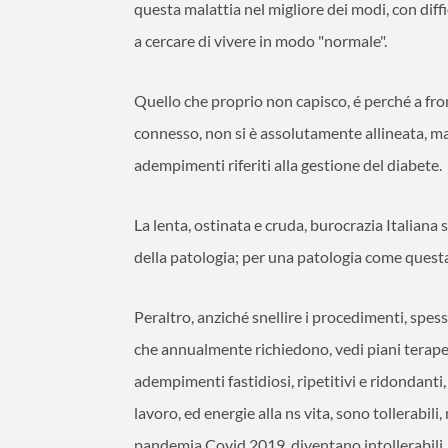
questa malattia nel migliore dei modi, con dif
a cercare di vivere in modo "normale".
Quello che proprio non capisco, é perché a fron
connesso, non si è assolutamente allineata, m
adempimenti riferiti alla gestione del diabete.
La lenta, ostinata e cruda, burocrazia Italiana
della patologia; per una patologia come questa
Peraltro, anziché snellire i procedimenti, spes
che annualmente richiedono, vedi piani terapeut
adempimenti fastidiosi, ripetitivi e ridondan
lavoro, ed energie alla ns vita, sono tollerabili
pandemia Covid 2019, diventano intollerabili