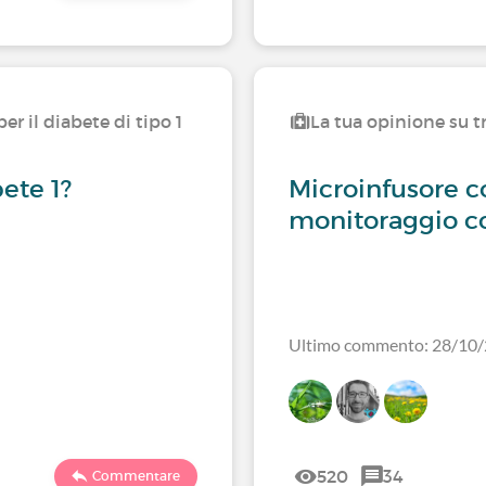
er il diabete di tipo 1
La tua opinione su tr
bete 1?
Microinfusore c
monitoraggio co
Ultimo commento: 28/10
520
34
Commentare