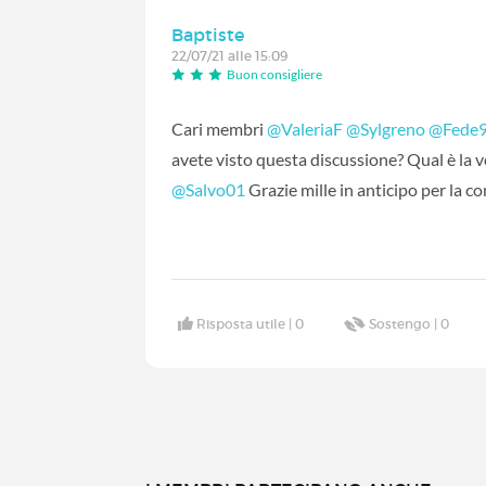
Baptiste
22/07/21 alle 15:09
Buon consigliere
Cari membri
@ValeriaF
‍
@Sylgreno
‍
@Fede
avete visto questa discussione? Qual è la 
@Salvo01
‍ Grazie mille in anticipo per la c
Risposta utile |
0
Sostengo |
0