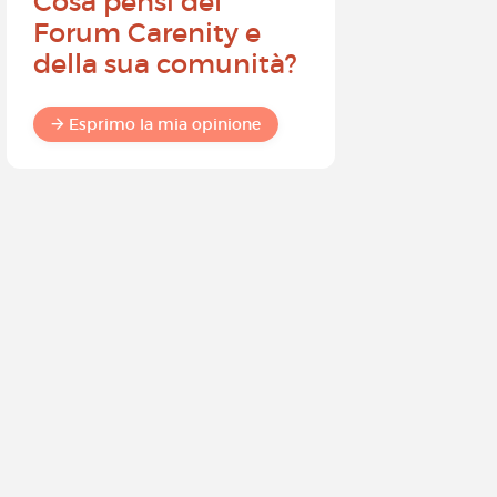
Cosa pensi del
Diventa
Forum Carenity e
ambasci
della sua comunità?
Carenity 
differen
commun
Esprimo la mia opinione
Esprimo 