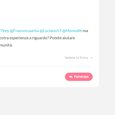
97key
‍
@Francescaarba
‍
@Luciano57
‍
@Momo86
‍ ma‍
vostra esperienza a riguardo? Potete aiutare
omunità.
Vedere la firma
Partecipa