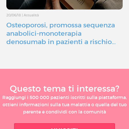
20/06/18
|
Attualità
Osteoporosi, promossa sequenza
anabolici-monoterapia
denosumab in pazienti a rischio…
Questo tema ti interessa?
Raggiungi i 500 000 pazienti iscritti sulla piattaforma,
ottieni informazioni sulla tua malattia o quella del tuo
parente e condividi con la comunità