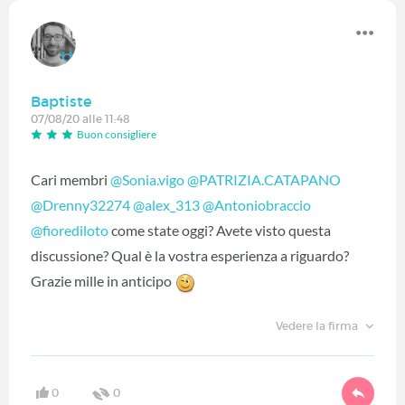
Baptiste
07/08/20 alle 11:48
Buon consigliere
Cari membri
@Sonia.vigo
‍
@PATRIZIA.CATAPANO
@Drenny32274
‍
@alex_313
‍
@Antoniobraccio
@fiorediloto
‍ come state oggi? Avete visto questa
discussione? Qual è la vostra esperienza a riguardo?
Grazie mille in anticipo
Vedere la firma
0
0