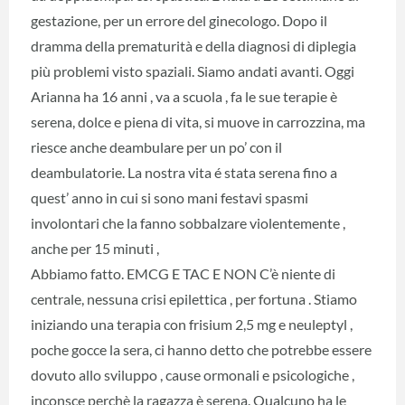
gestazione, per un errore del ginecologo. Dopo il
dramma della prematurità e della diagnosi di diplegia
più problemi visto spaziali. Siamo andati avanti. Oggi
Arianna ha 16 anni , va a scuola , fa le sue terapie è
serena, dolce e piena di vita, si muove in carrozzina, ma
riesce anche deambulare per un po’ con il
deambulatorie. La nostra vita é stata serena fino a
quest’ anno in cui si sono mani festavi spasmi
involontari che la fanno sobbalzare violentemente ,
anche per 15 minuti ,
Abbiamo fatto. EMCG E TAC E NON C’è niente di
centrale, nessuna crisi epilettica , per fortuna . Stiamo
iniziando una terapia con frisium 2,5 mg e neuleptyl ,
poche gocce la sera, ci hanno detto che potrebbe essere
dovuto allo sviluppo , cause ormonali e psicologiche ,
inconsce perchè la ragazza è serena. Qualcuno ha le