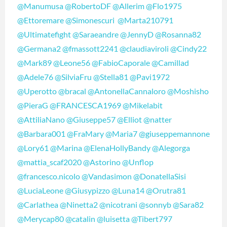
@Manumusa
@RobertoDF
@Allerim
@Flo1975
@Ettoremare
@Simonescuri
@Marta210791
@Ultimatefight
@Saraeandre
@JennyD
@Rosanna82
@Germana2
@fmassott2241
@claudiaviroli
@Cindy22
@Mark89
@Leone56
@FabioCaporale
@Camillad
@Adele76
@SilviaFru
@Stella81
@Pavi1972
@Uperotto
@bracal
@AntonellaCannaloro
@Moshisho
@PieraG
@FRANCESCA1969
@Mikelabit
@AttiliaNano
@Giuseppe57
@Elliot
@natter
@Barbara001
@FraMary
@Maria7
@giuseppemannone
@Lory61
@Marina
@ElenaHollyBandy
@Alegorga
@mattia_scaf2020
@Astorino
@Unflop
@francesco.nicolo
@Vandasimon
@DonatellaSisi
@LuciaLeone
@Giusypizzo
@Luna14
@Orutra81
@Carlathea
@Ninetta2
@nicotrani
@sonnyb
@Sara82
@Merycap80
@catalin
@luisetta
@Tibert797