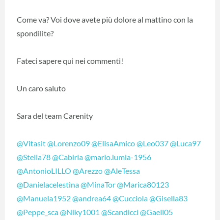
Come va? Voi dove avete più dolore al mattino con la
spondilite?
Fateci sapere qui nei commenti!
Un caro saluto
Sara del team Carenity
@Vitasit
@Lorenzo09
@ElisaAmico
@Leo037
@Luca97
@Stella78
@Cabiria
@mario.lumia-1956
@AntonioLILLO
@Arezzo
@AleTessa
@Danielacelestina
@MinaTor
@Marica80123
@Manuela1952
@andrea64
@Cucciola
@Gisella83
@Peppe_sca
@Niky1001
@Scandicci
@Gaell05