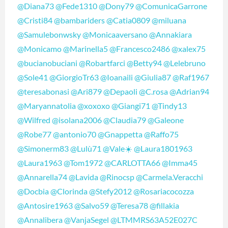
@Diana73
@Fede1310
@Dony79
@ComunicaGarrone
@Cristi84
@bambariders
@Catia0809
@miluana
@Samulebonwsky
@Monicaaversano
@Annakiara
@Monicamo
@Marinella5
@Francesco2486
@xalex75
@bucianobuciani
@Robartfarci
@Betty94
@Lelebruno
@Sole41
@GiorgioTr63
@Ioanaili
@Giulia87
@Raf1967
@teresabonasi
@Ari879
@Depaoli
@C.rosa
@Adrian94
@Maryannatolia
@xoxoxo
@Giangi71
@Tindy13
@Wilfred
@isolana2006
@Claudia79
@Galeone
@Robe77
@antonio70
@Gnappetta
@Raffo75
@Simonerm83
@Lulù71
@Vale☀️
@Laura1801963
@Laura1963
@Tom1972
@CARLOTTA66
@Imma45
@Annarella74
@Lavida
@Rinocsp
@Carmela.Veracchi
@Docbia
@Clorinda
@Stefy2012
@Rosariacocozza
@Antosire1963
@Salvo59
@Teresa78
@fillakia
@Annalibera
@VanjaSegel
@LTMMRS63A52E027C