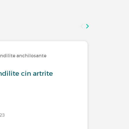
ndilite anchilosante
Conviver
dilite cin artrite
Spondili
legame
/23
Ultimo comm