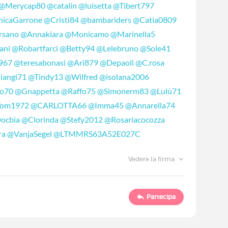
@Merycap80
@catalin
@luisetta
@Tibert797
icaGarrone
@Cristi84
@bambariders
@Catia0809
rsano
@Annakiara
@Monicamo
@Marinella5
ani
@Robartfarci
@Betty94
@Lelebruno
@Sole41
967
@teresabonasi
@Ari879
@Depaoli
@C.rosa
iangi71
@Tindy13
@Wilfred
@isolana2006
io70
@Gnappetta
@Raffo75
@Simonerm83
@Lulù71
om1972
@CARLOTTA66
@Imma45
@Annarella74
ocbia
@Clorinda
@Stefy2012
@Rosariacocozza
ra
@VanjaSegel
@LTMMRS63A52E027C
Vedere la firma
Partecipa