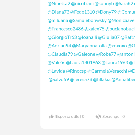
@Ninetta2
@nicotrani
@sonnyb
@Sara82
@Diana73
@Fede1310
@Dony79
@Comun
@miluana
@Samulebonwsky
@Monicaave
@Francesco2486
@xalex75
@bucianobuci
@GiorgioTr63
@Ioanaili
@Giulia87
@Raf1
@Adrian94
@Maryannatolia
@xoxoxo
@G
@Claudia79
@Galeone
@Robe77
@anton
@Vale☀️
@Laura1801963
@Laura1963
@T
@Lavida
@Rinocsp
@Carmela.Veracchi
@D
@Salvo59
@Teresa78
@fillakia
@Annalibe
Risposta utile |
0
Sostengo |
0