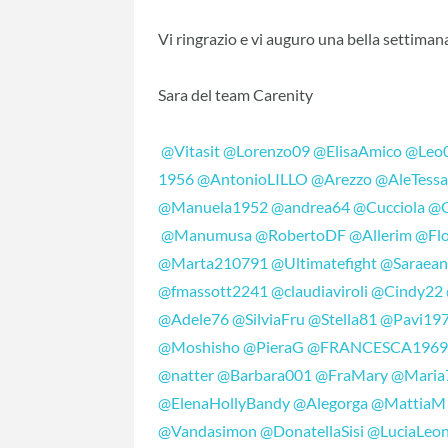
Vi ringrazio e vi auguro una bella settiman
Sara del team Carenity
@Vitasit
@Lorenzo09
@ElisaAmico
@Leo
1956
@AntonioLILLO
@Arezzo
@AleTess
@Manuela1952
@andrea64
@Cucciola
@G
@Manumusa
@RobertoDF
@Allerim
@Fl
@Marta210791
@Ultimatefight
@Saraean
@fmassott2241
@claudiaviroli
@Cindy22
@Adele76
@SilviaFru
@Stella81
@Pavi19
@Moshisho
@PieraG
@FRANCESCA196
@natter
@Barbara001
@FraMary
@Maria
@ElenaHollyBandy
@Alegorga
@MattiaM
@Vandasimon
@DonatellaSisi
@LuciaLeo