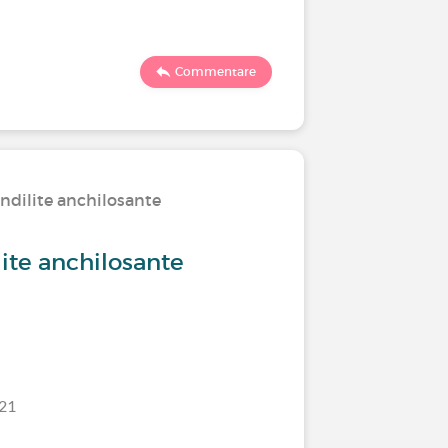
423
Commentare
ndilite anchilosante
La tua op
anchilos
lite anchilosante
Tutte le
/21
Ultimo comm