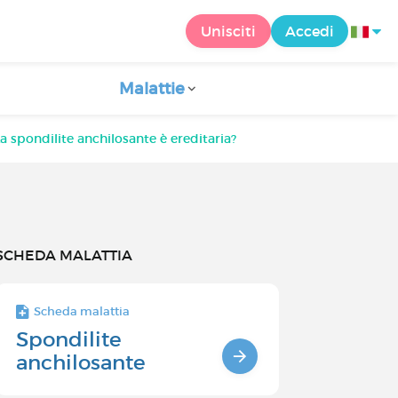
Unisciti
Accedi
Malattie
La spondilite anchilosante è ereditaria?
SCHEDA MALATTIA
Scheda malattia
Spondilite
anchilosante