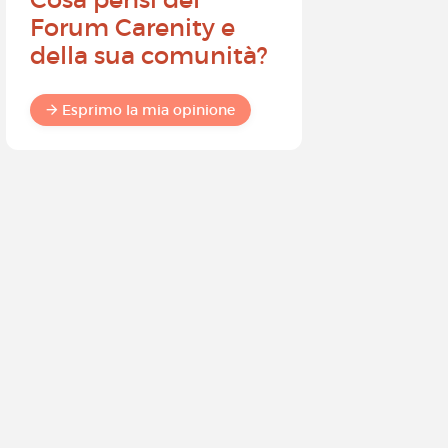
Forum Carenity e
ambasci
della sua comunità?
Carenity 
differen
commun
Esprimo la mia opinione
Esprimo 