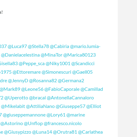
a!
037
@Luca97
@Stella78
@Cabiria
@mario.lumia-
a
@Danielacelestina
@MinaTor
@Marica80123
isella83
@Peppe_sca
@Niky1001
@Scandicci
o1975
@Ettoremare
@Simonescuri
@Gaell05
dre
@JennyD
@Rosanna82
@Germana2
@Mark89
@Leone56
@FabioCaporale
@Camillad
72
@Uperotto
@bracal
@AntonellaCannaloro
9
@Mikelabit
@AttiliaNano
@Giuseppe57
@Elliot
7
@giuseppemannone
@Lory61
@marine
@Astorino
@Unflop
@francesco.nicolo
ne
@Giusypizzo
@Luna14
@Orutra81
@Carlathea