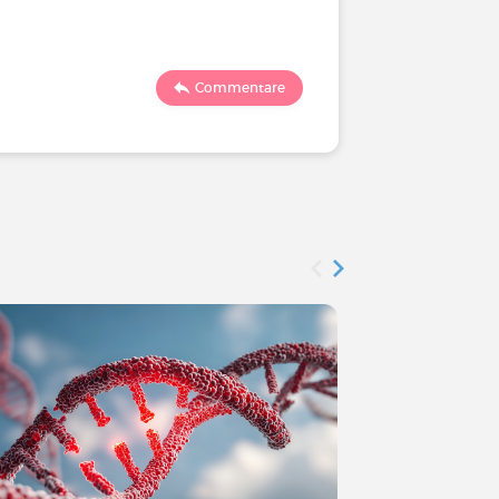
293
Commentare