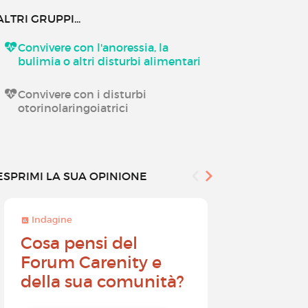
ALTRI GRUPPI...
Convivere con l'anoressia, la
bulimia o altri disturbi alimentari
Convivere con i disturbi
otorinolaringoiatrici
ESPRIMI LA SUA OPINIONE
Indagine
Indagine
Cosa pensi del
Diventa
Forum Carenity e
ambasci
della sua comunità?
Carenity 
differen