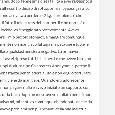
 anni, dopo l'ennesima dieta fallita e aver raggiunto il
 altezza) ho deciso di sottopormi al bypass gastrico.
ono arrivata a perdere 52 kg. Il problema è che
di fatto il mio stress del-con-per-il cibo non si è mai
del lockdown è peggiorato notevolmente. Avevo
are il mio piccolo stomaco, e mangiare comunque
aramente non mangiavo lattuga ma patatine e tutte le
lare qualsiasi pensiero negativo. La primavera
ì avrei ripreso tutti i chili persi e che avevo bisogno
 gruppi di aiuto tipo Overeaters Anonymous, perchè il
abbastanza per chiedere aiuto e non voglio torturare
hè mi viene da mangiare. Quando ero adolescente
r non pagare nulla e avevo iniziato un supporto con
 a dirla tutta dopo un mese avevo mollato perchè non
 salvarmi, mi sentivo comunque abandonata anche da
e aveva problemi ben più pesanti della mia malattia.