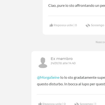
Ciao, pure io sto affrontando un per
Risposta utile |
0
Sostengo 
Nascon
Ex membro
24/01/18 alle 14:40
@MorgaSeine
Io lo sto gradatamente super
questo disturbo. In bocca al lupo per ques
Risposta utile |
0
Sostengo |
1