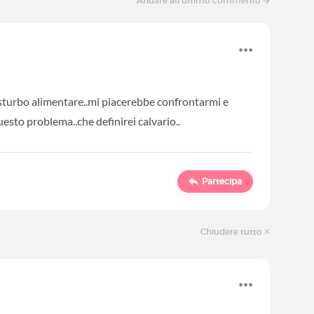
Andare all'ultimo commento
sturbo alimentare..mi piacerebbe confrontarmi e
esto problema..che definirei calvario..
Partecipa
Chiudere tutto