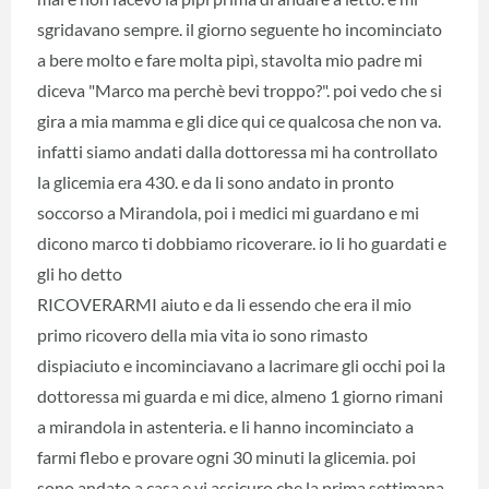
sgridavano sempre. il giorno seguente ho incominciato
a bere molto e fare molta pipì, stavolta mio padre mi
diceva "Marco ma perchè bevi troppo?". poi vedo che si
gira a mia mamma e gli dice qui ce qualcosa che non va.
infatti siamo andati dalla dottoressa mi ha controllato
la glicemia era 430. e da li sono andato in pronto
soccorso a Mirandola, poi i medici mi guardano e mi
dicono marco ti dobbiamo ricoverare. io li ho guardati e
gli ho detto
RICOVERARMI aiuto e da li essendo che era il mio
primo ricovero della mia vita io sono rimasto
dispiaciuto e incominciavano a lacrimare gli occhi poi la
dottoressa mi guarda e mi dice, almeno 1 giorno rimani
a mirandola in astenteria. e li hanno incominciato a
farmi flebo e provare ogni 30 minuti la glicemia. poi
sono andato a casa e vi assicuro che la prima settimana