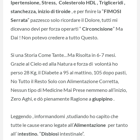
Ipertensione, Stress, Colesterolo HDL , Trigliceridi ,
stanchezza, inizio di tiroide
, e per finire la “
FIMOSI
Serrata
” pazzesco solo ricordare il Dolore, tutti mi
dicevano devi per forza operarti “
Circoncisione
” Ma
Dai ! Non potevo credere a tutto Questo.
Si una Storia Come Tante…Ma Risolta in 6-7 mesi.
Grazie al Cielo ed alla Natura e forza di volontà ho
perso 28 Kg, il Diabete a 95 al mattino, 105 dopo pasti,
No Tutto il Resto Solo con Alimentazione Corretta,
Nessun tipo di Medicine Mai Prese nemmeno all’inizio,
Zero Aghi, e dò pienamente Ragione a
giupipino
.
Leggendo , informandomi ,studiando ho capito che
tutte le cause erano legate all’
Alimentazione
per tanto
all’ i
ntestino.
“
Disbiosi
intestinale”.